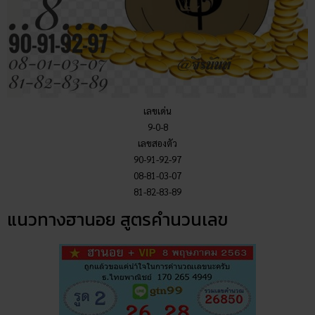
เลขเด่น
9-0-8
เลขสองตัว
90-91-92-97
08-81-03-07
81-82-83-89
แนวทางฮานอย สูตรคำนวนเลข