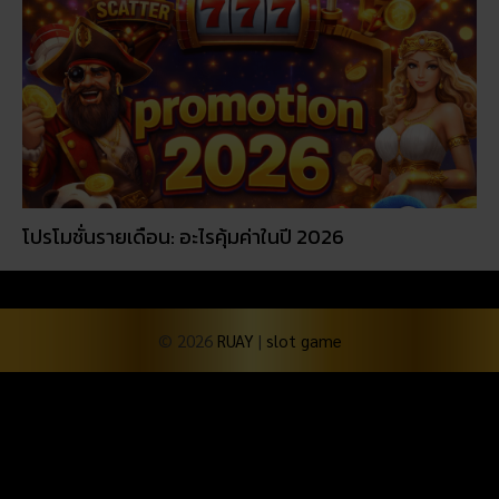
โปรโมชั่นรายเดือน: อะไรคุ้มค่าในปี 2026
© 2026
RUAY
|
slot game