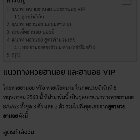
แนวทางหวยฮานอย และฮานอย VIP
สูตรกำลังวัน
แนวทางฮานอย นอยมหาลาภ
เลขเด็ดฮานอย นอยมี
แนวทางฮานอย สูตรคำนวนเลข
หวยฮานอยสองตัวบน-ล่าง (อย่าลืมกลับ)
สรุป
แนวทางหวยฮานอย และฮานอย VIP
โดยหวยฮานอย หรือ หวยเวียดนาม ในงวดประจำวันที่ 8
พฤษภาคม 2563 นี้ ที่นำมาวันนี้ เป็นชุดเลขแนวทางหวยฮานอย
8/5/63 ทั้งชุด 3 ตัว และ 2 ตัว รวมไปถึงชุดเลขจาก
สูตรหวย
ฮานอย
ดังนี้
สูตรกำลังวัน