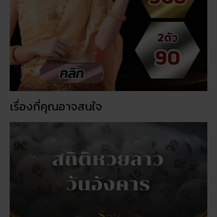
เรื่องที่คุณอาจสนใจ