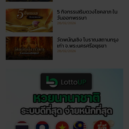
5 กิจกรรเสริมดวงโชคลาภ ใน
วันออกพรรษา
28/02/2026
วัดพนัญเชิง โบราณสถานกรุง
เก่า จ.พระนครศรีอยุธยา
28/02/2026