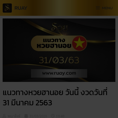
RUAY
MENU
แนวทางหวยฮานอย วันนี้ งวดวันที่
31 มีนาคม 2563
พญาสิงห์
31/03/2020
10:48