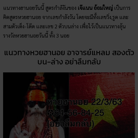
แนวทางฮานอยวันนี้ สูตรกำลังันของ
เจ๊แนน อ้อมใหญ่
เป็นการ
คิดสูตรหวยฮานอย จากเลขกำลังวัน โดยจะมีทั้งเลขวิ่ง,รูด และ
สามตัวเต็ง-โต๊ด และเลข 2 ตัวบนล่าง เพื่อไว้เป็นแนวทางลุ้น
รางวัลหวยฮานอยวันนี้ ทั้ง 3 นอย
แนวทางหวยฮานอย อาจารย์แหลม สองตัว
บน-ล่าง อย่าลืมกลับ