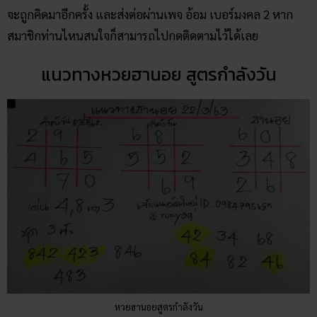
จะถูกคิดมาอีกครั้ง และส่งต่อผ่านเพจ อ้อม เบอร์มงคล 2 หาก
สมาชิกท่านไหนสนใจก็สามารถไปกดติดตามไว้ได้เลย
แนวทางหวยฮานอย สูตรกำลังวัน
หวยฮานอยสูตรกำลังวัน