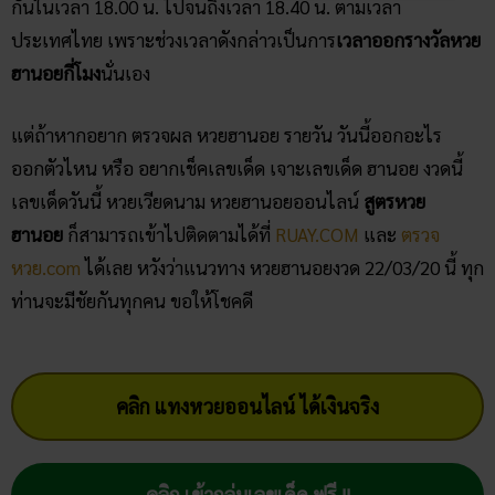
กันในเวลา 18.00 น. ไปจนถึงเวลา 18.40 น. ตามเวลา
ประเทศไทย เพราะช่วงเวลาดังกล่าวเป็นการ
เวลาออกรางวัลหวย
ฮานอยกี่โมง
นั่นเอง
แต่ถ้าหากอยาก ตรวจผล หวยฮานอย รายวัน วันนี้ออกอะไร
ออกตัวไหน หรือ อยากเช็คเลขเด็ด เจาะเลขเด็ด ฮานอย งวดนี้
เลขเด็ดวันนี้ หวยเวียดนาม หวยฮานอยออนไลน์
สูตรหวย
ฮานอย
ก็สามารถเข้าไปติดตามได้ที่
RUAY.COM
และ
ตรวจ
หวย.com
ได้เลย หวังว่าแนวทาง หวยฮานอยงวด 22/03/20 นี้ ทุก
ท่านจะมีชัยกันทุกคน ขอให้โชคดี
คลิก แทงหวยออนไลน์ ได้เงินจริง
คลิก เข้ากลุ่มเลขเด็ด ฟรี !!