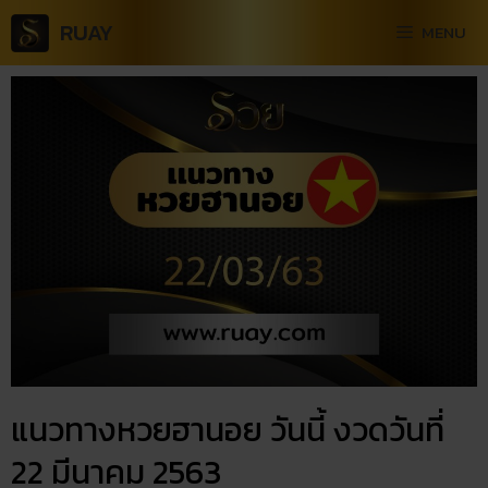
RUAY
MENU
แนวทางหวยฮานอย วันนี้ งวดวันที่
22 มีนาคม 2563