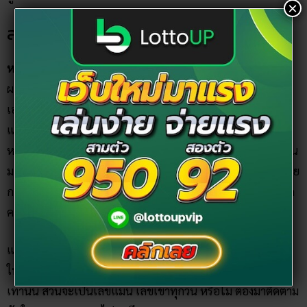
×
สรุป
หวยฮานอย หรือ หวยเวียดนาม
เป็นหวยที่อิงการออกรางวัลจาก
ผลการออกรางวัลจากฉลากในประเทศเวียดนาม คนไทยได้นำ
เอาผลหวยนี้มาเล่นทายผลตัวเลข กลายมาเป็นรูปแบบการแทง
แบ่งเป็น 3 ตัวบน โต๊ด 2 ตัวบน ล่าง และ วิ่งบนล่าง จุดเด่นของ
หวยฮานอยคือสามารถเล่นได้บ่อย แทงได้ทุกวัน จึงเป็นที่นิยมกัน
มากในปัจุบัน เพราะจะเป็นโอกาสให้ผู้ที่ชื่นชอบการเสี่ยงดวงด้วย
การทายผลตัวเลขได้ลุ้นรับเงินรางวัลทุกวัน ซึ่งรูปแบบการแทงก็
คล้ายๆ กับการแทง
หวยรัฐบาลไทย
แนวทางหวยฮานอยวันนี้ข้างต้น เป็นเพียงส่วนหนึ่งของเลขเด็ด
ในการลุ้นรางวัลหวยฮานอย งวดประจำวันที่ 22 มีนาคม 2563
เท่านั้น ส่วนจะเป็นเลขแม่น เลขเข้าทุกวัน หรือไม่ ต้องมาติดตาม