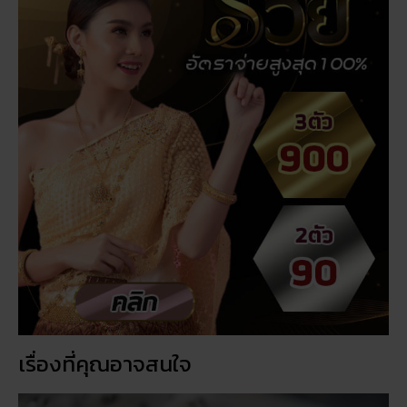
เรื่องที่คุณอาจสนใจ