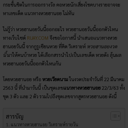
กระชั้นชิดในการออกรางวัล คอหวยนักเสี่ยงโชคบางรายอาจจะ
หาเลขเด็ด แนวทางหวยฮานอย ไม่ทัน
ไม่รู้ว่า หวยฮานอยวันนี้ออกอะไร หวยฮานอยวันนี้ออกตัวไหน
ทางเว็บไซต์
RUAY.COM
จึงขอโอกาสนี้ นำเสนอแนวทางหวย
ฮานอยวันนี้ จากกูรูเซียนหวย ที่คิด วิเคราะห์
หวยฮานอยงวด
นี้
มาให้คนบ้าหวย ได้เลือกสรรนำไปเป็นเลขเด็ด หวยดัง ลุ้นผล
หวยฮานอยวันนี้ออกตัวไหนกัน
โดยหวยฮานอย หรือ
หวยเวียดนาม
ในงวดประจำวันที่ 22 มีนาคม
2563 นี้ ที่นำมาวันนี้ เป็นชุดเลข
แนวทางหวยฮานอย
22/3/63 ทั้ง
ชุด 3 ตัว และ 2 ตัว รวมไปถึงชุดเลขจากสูตรหวยฮานอย ดังนี้
สารบัญ
แนวทางหวยฮานอย วิเคราะห์รายวัน