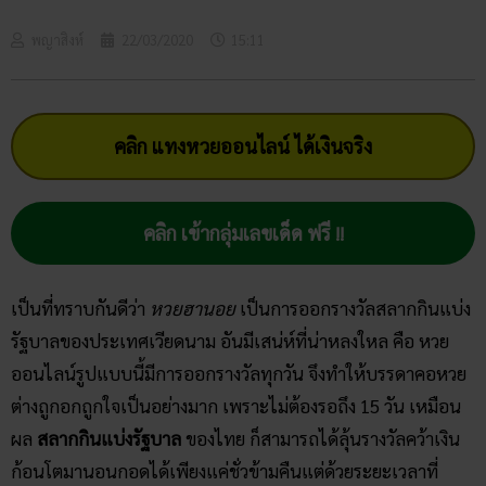
พญาสิงห์
22/03/2020
15:11
คลิก แทงหวยออนไลน์ ได้เงินจริง
คลิก เข้ากลุ่มเลขเด็ด ฟรี !!
เป็นที่ทราบกันดีว่า
หวยฮานอย
เป็นการออกรางวัลสลากกินแบ่ง
รัฐบาลของประเทศเวียดนาม อันมีเสน่ห์ที่น่าหลงใหล คือ หวย
ออนไลน์รูปแบบนี้มีการออกรางวัลทุกวัน จึงทำให้บรรดาคอหวย
ต่างถูกอกถูกใจเป็นอย่างมาก เพราะไม่ต้องรอถึง 15 วัน เหมือน
ผล
สลากกินแบ่งรัฐบาล
ของไทย ก็สามารถได้ลุ้นรางวัลคว้าเงิน
ก้อนโตมานอนกอดได้เพียงแค่ชั่วข้ามคืนแต่ด้วยระยะเวลาที่