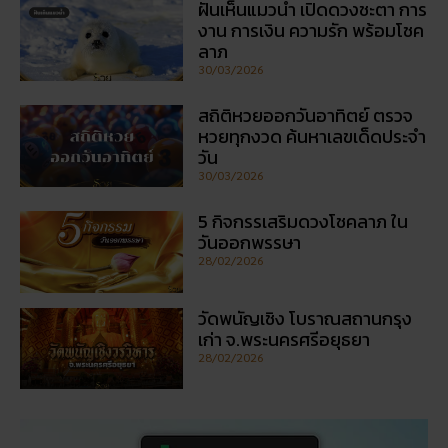
ฝันเห็นแมวน้ำ เปิดดวงชะตา การ
งาน การเงิน ความรัก พร้อมโชค
ลาภ
30/03/2026
สถิติหวยออกวันอาทิตย์ ตรวจ
หวยทุกงวด ค้นหาเลขเด็ดประจำ
วัน
30/03/2026
5 กิจกรรเสริมดวงโชคลาภ ใน
วันออกพรรษา
28/02/2026
วัดพนัญเชิง โบราณสถานกรุง
เก่า จ.พระนครศรีอยุธยา
28/02/2026