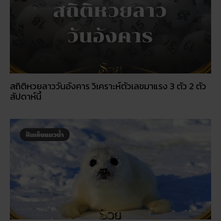
สถิติหวยลาววันอังคาร วิเคราะห์ตัวเลขมาแรง 3 ตัว 2 ตัว
สัปดาห์นี้