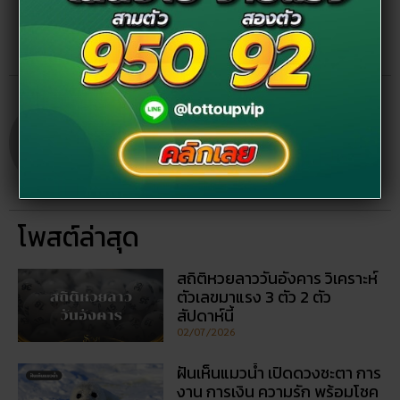
Facebook
Twitter
Email
admin tt
โพสต์ล่าสุด
สถิติหวยลาววันอังคาร วิเคราะห์
ตัวเลขมาแรง 3 ตัว 2 ตัว
สัปดาห์นี้
02/07/2026
ฝันเห็นแมวน้ำ เปิดดวงชะตา การ
งาน การเงิน ความรัก พร้อมโชค