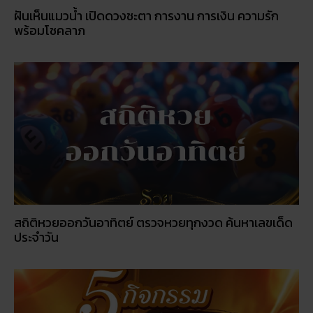
ฝันเห็นแมวน้ำ เปิดดวงชะตา การงาน การเงิน ความรัก
พร้อมโชคลาภ
สถิติหวยออกวันอาทิตย์ ตรวจหวยทุกงวด ค้นหาเลขเด็ด
ประจำวัน