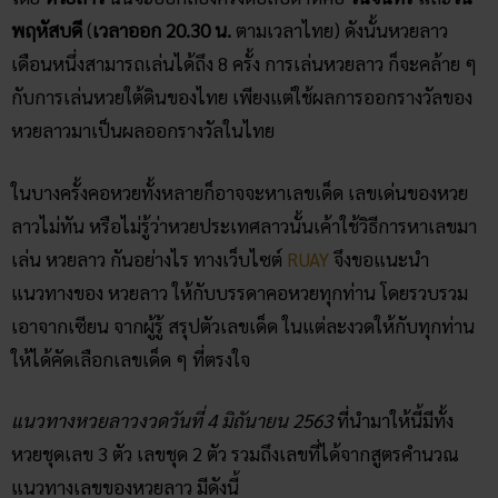
พฤหัสบดี
(
เวลาออก 20.30 น.
ตามเวลาไทย) ดังนั้นหวยลาว
เดือนหนึ่งสามารถเล่นได้ถึง 8 ครั้ง การเล่นหวยลาว ก็จะคล้าย ๆ
กับการเล่นหวยใต้ดินของไทย เพียงแต่ใช้ผลการออกรางวัลของ
หวยลาวมาเป็นผลออกรางวัลในไทย
ในบางครั้งคอหวยทั้งหลายก็อาจจะหาเลขเด็ด เลขเด่นของหวย
ลาวไม่ทัน หรือไม่รู้ว่าหวยประเทศลาวนั้นเค้าใช้วิธีการหาเลขมา
เล่น หวยลาว กันอย่างไร ทางเว็บไซต์
RUAY
จึงขอแนะนำ
แนวทางของ หวยลาว ให้กับบรรดาคอหวยทุกท่าน โดยรวบรวม
เอาจากเซียน จากผู้รู้ สรุปตัวเลขเด็ด ในแต่ละงวดให้กับทุกท่าน
ให้ได้คัดเลือกเลขเด็ด ๆ ที่ตรงใจ
แนวทางหวยลาวงวดวันที่ 4 มิถันายน 2563
ที่นำมาให้นี้มีทั้ง
หวยชุดเลข 3 ตัว เลขชุด 2 ตัว รวมถึงเลขที่ได้จากสูตรคำนวณ
แนวทางเลขของหวยลาว มีดังนี้