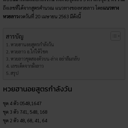
ถึงเลขที่ได้จากสูตรคำนวณ แนวทางของหวยลาว โดย
แนวทาง
หวยลาว
งวดวันที่ 20 เมษายน 2563 มีดังนี้
สารบัญ
หวยฮานอยสูตรกำลังวัน
หวยลาว อ.ไก่ให้โชค
หวยลาวชุดสองตัวบน-ล่าง อย่าลืมกลับ
เลขเด็ดจากฝั่งลาว
สรุป
หวยฮานอยสูตรกำลังวัน
ชุด 4 ตัว 0548,1647
ชุด 3 ตัว 741, 548, 168
ชุด 2 ตัว 48, 68, 41, 64