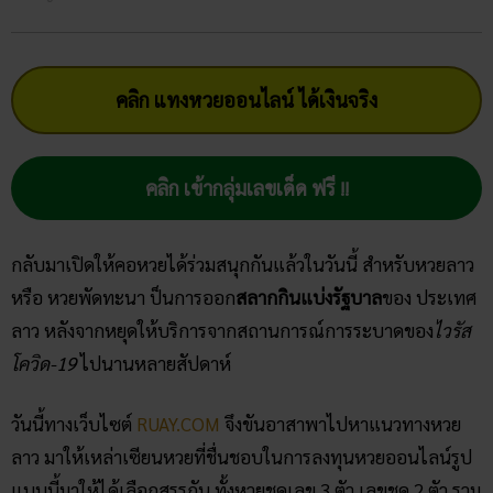
คลิก แทงหวยออนไลน์ ได้เงินจริง
คลิก เข้ากลุ่มเลขเด็ด ฟรี !!
กลับมาเปิดให้คอหวยได้ร่วมสนุกกันแล้วในวันนี้ สำหรับหวยลาว
หรือ หวยพัดทะนา ป็นการออก
สลากกินแบ่งรัฐบาล
ของ ประเทศ
ลาว หลังจากหยุดให้บริการจากสถานการณ์การระบาดของ
ไวรัส
โควิด-19
ไปนานหลายสัปดาห์
วันนี้ทางเว็บไซต์
RUAY.COM
จึงขันอาสาพาไปหาแนวทางหวย
ลาว มาให้เหล่าเซียนหวยที่ชื่นชอบในการลงทุนหวยออนไลน์รูป
แบบนี้มาให้ได้เลือกสรรกัน ทั้งหวยชุดเลข 3 ตัว เลขชุด 2 ตัว รวม