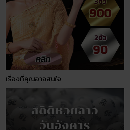
เรื่องที่คุณอาจสนใจ