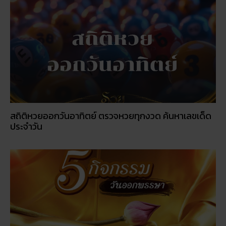
สถิติหวยออกวันอาทิตย์ ตรวจหวยทุกงวด ค้นหาเลขเด็ด
ประจำวัน