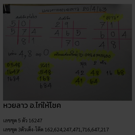
หวยลาว อ.ไก่ให้โชค
เลขชุด 5 ตัว 16247
เลขชุด 3ตัวเต็ง-โต๊ด 162,624,247,471,716,647,217