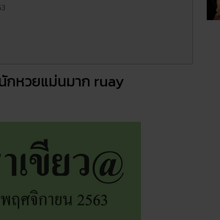
63
สำนักหวยแม่นมาก ruay