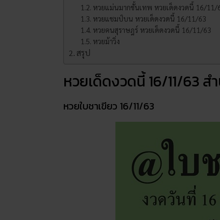
หวยแม่นมากขั้นเทพ หวยเด็ดงวดนี้ 16/11/
หวยแชมป์บน หวยเด็ดงวดนี้ 16/11/63
หวยคนสุราษฎร์ หวยเด็ดงวดนี้ 16/11/63
หวยม้าวิ่ง
สรุป
หวยเด็ดงวดนี้ 16/11/63 
หวยใบชาเขียว 16/11/63