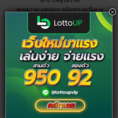
พรหมา จะ มหาเทวา อภิลาภา ภะวันตุ เม
×
(คาถาเงินแสน )
มหาปุญโญ มหาลาโภ ภะวันตุเม (คาถาลาภไม่
ขาดสาย)
มิเตภาหุหะติ (คาถาเงินล้าน)
พุทธะมะอะอุ นะโมพุทธายะ วิระทะโย วิระโค
นายัง วิระหิงสา
วิระทาสี วิระทาสา วิระอิทถิโย พุทธัสสะ มานีมา
มะ พุทธัสสะ สวาโหม (คาถาพระปัจเจกพุทธ
เจ้า)
สัมปะติจฉามิ (คาถาเร่งลาภให้ได้เร็วขึ้น)
เพ็ง ๆ พา ๆ หา ๆ ฤา ๆ