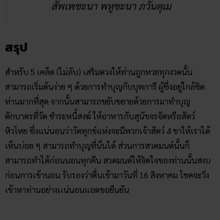
สัพเพชะนา พหูชะนา ภวันตุเม
สรุป
สำหรับ 5 เคล็ด (ไม่ลับ) เสริมดวงให้ท่านถูกหวยทุกงวดนั้น
สามารถเริ่มต้นง่าย ๆ ด้วยการทำบุญกับบุพการี ผู้ซึ่งอยู่ใกล้ชิด
ท่านมากที่สุด จากนั้นสามารถขยับขยายด้วยการมาทำบุญ
ตักบาตรที่วัด ชำระหนี้สงฆ์ ให้อาหารกับสุนัขจรจัดหรือสัตว์
หิวโหย ซึ่งแน่นอนว่าวัดทุกข์แห่งจะมีพวกเจ้าสัตว์ 4 ขาให้เราได้
เห็นบ่อย ๆ สามารถทำบุญที่นั่นได้ ส่วนการสวดมนต์นั้นก็
สามารถทำได้ก่อนนอนทุกคืน สวดมนต์ให้จิตใจของท่านนั้นสงบ
ก่อนการเข้านอน รับรองว่าตื่นเช้ามาวันที่ 16 สิงหาคม โชคจะวิ่ง
เข้าหาท่านอย่างเเน่นอนแอดขอยืนยัน