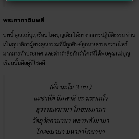
พระคาถาฉิมพลี
บทนี้ คุณแม่บุญเรือน โตงบุญเติม ได้มาจากการปฏิบัติธรรม ท่าน
เป็นอุบาสิกาผู้ทรงคุณธรรมที่มีลูกศิษย์ลูกหาเคารพกราบไหว้
มากมายทั่วประเทศ และต่างร่ำลือกันว่าใครที่ได้พบคุณแม่บุญ
เรือนนั้นคือผู้ที่โชคดี
(ตั้ง นะโม 3 จบ )
นะชาลีติ ฉิมพาลี จะ มหาเถโร
สุวรรณะมามา โภชนะมามา
วัตถุวัตถามามา พลาพลังมามา
โภคะมามา มหาลาโภมามา