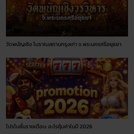
วัดพนัญเชิง โบราณสถานกรุงเก่า จ.พระนครศรีอยุธยา
โปรโมชั่นรายเดือน: อะไรคุ้มค่าในปี 2026