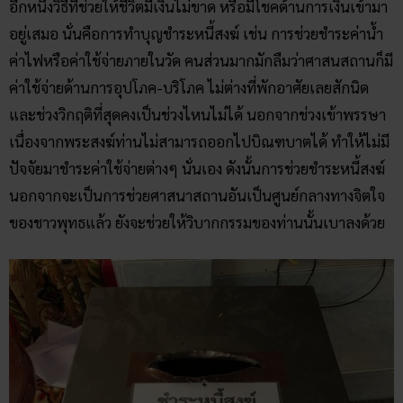
อีกหนึ่งวิธีที่ช่วยให้ชีวิตมีเงินไม่ขาด หรือมีโชคด้านการเงินเข้ามา
อยู่เสมอ นั่นคือการทำบุญชำระหนี้สงฆ์ เช่น การช่วยชำระค่าน้ำ
ค่าไฟหรือค่าใช้จ่ายภายในวัด คนส่วนมากมักลืมว่าศาสนสถานก็มี
ค่าใช้จ่ายด้านการอุปโภค-บริโภค ไม่ต่างที่พักอาศัยเลยสักนิด
และช่วงวิกฤติที่สุดคงเป็นช่วงไหนไม่ได้ นอกจากช่วงเข้าพรรษา
เนื่องจากพระสงฆ์ท่านไม่สามารถออกไปบิณฑบาตได้ ทำให้ไม่มี
ปัจจัยมาชำระค่าใช้จ่ายต่างๆ นั่นเอง ดังนั้นการช่วยชำระหนี้สงฆ์
นอกจากจะเป็นการช่วยศาสนาสถานอันเป็นศูนย์กลางทางจิตใจ
ของชาวพุทธแล้ว ยังจะช่วยให้วิบากกรรมของท่านนั้นเบาลงด้วย