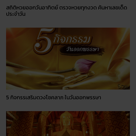
สถิติหวยออกวันอาทิตย์ ตรวจหวยทุกงวด ค้นหาเลขเด็ด
ประจำวัน
5 กิจกรรเสริมดวงโชคลาภ ในวันออกพรรษา