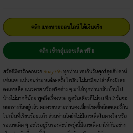
คลิก แทงหวยออนไลน์ ได้เงินจริง
คลิก เข้ากลุ่มเลขเด็ด ฟรี !!
สวัสดีมิตรรักคอหวย
Ruay365
ทุกท่าน พบกันวันศุกร์สุดสัปดาห์
เช่นเคย แน่นอนว่ามาแต่ละครั้ง ไพลิน ไม่มามือเปล่าต้องมีเลข
ดงเลขเด็ด แนวหวย หรือทริคต่าง ๆ มาให้ทุกท่านกลับบ้านไป
บ้างไม่มากก็น้อย พูดถึงเรื่องหวย พูดวันเดียวก็ไม่จบ อีก 2 วันจะ
ออกรางวัลอยู่เเล้ว คอหวยหลายท่านคงเสี่ยงโชคซื้อล็อตเตอรี่กัน
ไปเป็นที่เรียบร้อยเเล้ว ส่วนท่านใดยังไม่มีเลขเด็ดในดวงใจ หรือ
รอเลขเด็ด ๆ อะไรอยู่รับรองค่ะว่าพรุ่งนี้มีเลขเด็ดมาให้กันอย่าง