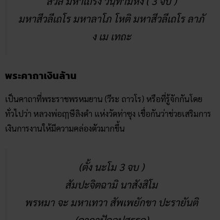
สีวลี มหาเถรัง วันฺทามิหัง ( 3 จบ )
มหาสีวลีเถโร มหาลาโภ โหติ มหาสีวลีเถโร ลาภั
ง เม เทถะ
พระคาถาเงินล้าน
เป็นคาถาที่พระราชพรหมยาน (วีระ ถาวโร) หรือที่รู้จักกันโดย
ทั่วไปว่า หลวงพ่อฤๅษีลิงดำ แห่งวัดท่าซุง เชื่อกันว่าช่วยเสริมการ
เงินการงานให้มีความคล่องตัวมากขึ้น
(ตั้ง นะโม 3 จบ )
สัมปะจิตฉามิ นาสังสิโม
พรหมา จะ มหาเทวา สัพเพยักขา ปะรายันติ
(คาถาปัดอุปสรรค)