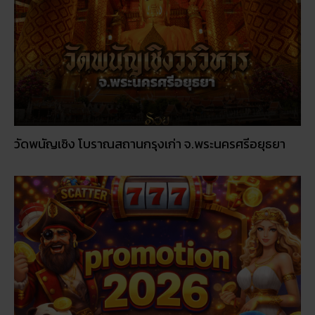
วัดพนัญเชิง โบราณสถานกรุงเก่า จ.พระนครศรีอยุธยา