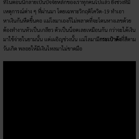
ที่ในตอนนี้กลายเป็นปัจจัยหลักของเราทุกคนไปแล้ว ยิ่งช่วงที่มี
เหตุการณ์ต่าง ๆ ที่ผ่านมา โดยเฉพาะวิกฤติโควิด-19 ทำเอา
หาเงินกันหืดขึ้นคอ แม่โลมาเองก็ไม่พลาดที่จะโดนหางเลขด้วย
ต้องทำงานหัวเป็นเกลียว ตัวเป็นน็อตเลยเหมือนกัน กว่าจะได้เงิน
มาใช้จ่ายในยามนั้น แต่เผอิญช่วงนั้น แม่โลมามี
กระเป๋าตัง
ที่สีตาม
วันเกิด พลอยให้มีเงินไหลมาไม่ขาดมือ