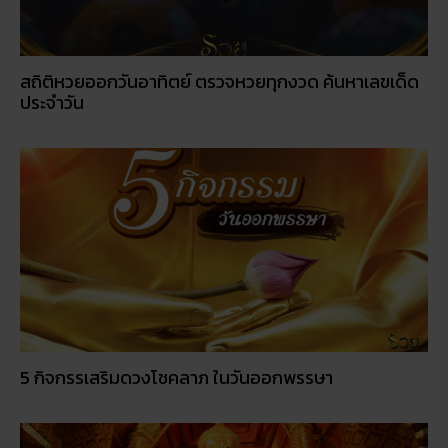
สถิติหวยออกวันอาทิตย์ ตรวจหวยทุกงวด ค้นหาเลขเด็ด
ประจำวัน
5 กิจกรรเสริมดวงโชคลาภ ในวันออกพรรษา