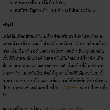
สีกระเป๋าที่ไม่ควรใช้ คือ สีเขียว
ธนบัตรขวัญกระเป๋า : แบงค์ 100 ที่มีเลขลงท้าย 78
สรุป
เคล็ดลับเลือกสีกระเป๋าเงินที่จะช่วยเสริมดวงให้ตามวันเกิดของ
แต่ละท่านแล้ว ต้องขอย้ำช่วยเสริมนะจ๊ะ อย่างไรเราก็ต้องขยันทำ
มาหาเงินเป็นหลัก อย่ารอดวง รอโชคลาภอย่างเดียวทุกอย่างมัน
เริ่มที่ตัวเราเองก่อนเริ่มดี ในต่อ ๆ ไปมันก็จะมีแต่เรื่องดี ๆ เกิด
ขึ้นอย่างแน่นอน และจะประสบความสำเร็จอย่างที่ต้องการ แม่
โลมา หวังว่าเคล็ดลับนี้จะช่วยให้ทุกท่านโชคดีมีเงินทองไหลเข้า
กระเป๋ารัว ๆ เฮง ๆ กันนะคะ แต่ถ้าอยากได้เคล็ดลับดีๆ เสริมดวง
อื่นๆ สามารถเข้ามาติดตามได้ที่
Ruay365.com
ของเราได้ทุกเมื่อ
จ้า
ขอบคุณข้อมูลบางส่วนจาก
horoscope.trueid.net