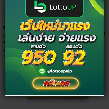
ธนบัตรขวัญกระเป๋า : แบงค์ 20 ที่มีเลขลงท้าย 46
สีกระเป๋าตัง ของคนเกิดวันพฤหัสบดี
คนที่เกิดวันพฤหัสบดีลักษณะจะเป็นคนที่มีสติปัญญาเฉียบ
แหลม มีเหตุมีผล เป็นผู้รอบรู้ มักมองโลกในแง่ดี รักสงบ ดังนั้น
สี
กระเป๋าตัง
ที่ช่วยเสริมดวง จะมีดังนี้ สีขาว สีครีม สีเหลือง สีส้ม สี
แดง สีเขียว โดยมีความหมายและสื่อถึงเรื่องต่างๆ ดังนี้