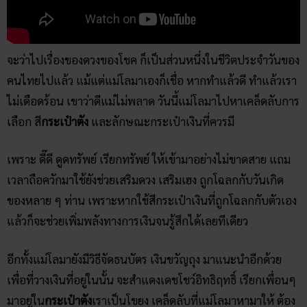
จะว่าไปเรื่องของดวงของโชค ก็เป็นส่วนหนึ่งในชีวิตประจำวันของ
คนไทยไปแล้ว แม้แต่แม่โลมาเองก็เชื่อ หากทำแล้วดี ทำแล้วเรา
ไม่เดือดร้อน เขาว่าดีแม่ไม่พลาด วันนี้แม่โลมาไปหาเคล็ดลับการ
เลือก สี
กระเป๋าตัง
และลักษณะกระเป๋าเงินที่ควรมี
เพราะ ดี๊ดี ดูดทรัพย์ เรียกทรัพย์ ให้เข้ามาอย่างไม่ขาดสาย แถม
เวลาถือควักมาใช้ยังช่วยเสริมดวง เสริมเฮง ถูกโฉลกกับวันเกิด
ของหลาย ๆ ท่าน เพราะหากใช้สีกระเป๋าเงินที่ถูกโฉลกกับตัวเอง
แล้วก็จะช่วยเพิ่มพลังทางการเงินจนรู้สึกได้เลยทีเดียว
อีกทั้งแม่โลมายังมีวิธีจัดธนบัตร เงินขวัญถุง มาแนะนำอีกด้วย
เพื่อที่วางเงินที่อยู่ในนั้น จะสำแดงเดชโชว์อิทธิฤทธิ์ เรียกเพื่อนๆ
มาอยู่ใน
กระเป๋าตัง
เราเป็นโขยง เคล็ดลับที่แม่โลมาหามาให้ ต้อง