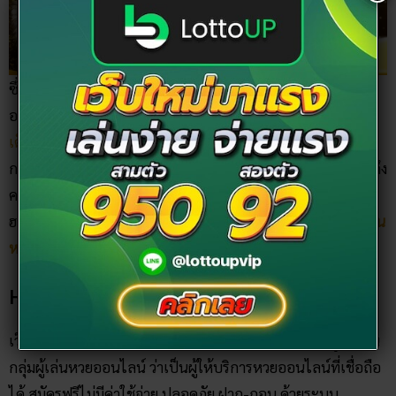
เพื่อให้ผู้ชื่นชอบหยิบจับไปเป็นเลขเด็ดเพื่อลุ้นรางวัล
ซึ่ง ruay365.com ก็ไม่มีทางพลาด ที่จะรวบรวมหวยฮานอยวันนี้
ออกตัวไหนมาให้เลือกสรรกันในแต่ละวัน โดยเข้าไปดูได้ที่
เลข
เด็ดหวยฮานอย
นอกจากเลขเด็ดหวยฮานอยประจำวันแล้ว ยังมี
การหวยฮานอยย้อนหลังมาไว้ให้คอหวยได้ตรวจสอบ วิเคราะห์ ถึง
ความเป็นไปได้ของหวยฮานอยในงวดต่อ ๆ ไปด้วย โดยผลหวย
ฮานอยย้อนหลังสามารถเข้าไปตรวจสอบได้ที่
ผลหวยฮานอยย้อน
หลัง