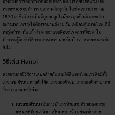
อ้างอิงผลการออกรางวัลลอตเตอรี่ของประเทศเวียดนาม โดย
หวยฮานอย จะทำการ ออกรางวัลทุกวัน ในช่วงเวลาประมาณ
18.30 น. ซึ่งนับว่าเป็นที่ถูกอกถูกใจนักลงทุนด้านตัวเลขเป็น
อย่างมาก เพราะไม่ต้องรอนานถึง 15 วัน เหมือนกับหวยไทย ทีนี้
พอรู้คร่าวๆ กันแล้วว่า หวยฮานอยคืออะไร คราวนี้จะพาไป
ทำความรู้จักกับวิธีการเล่นหวยฮานอยกันบ้างว่า หวยฮานอยเล่น
ยังไง
วิธีเล่น Hanoi
หวยฮานอยมีวิธีการเล่นคล้ายกับหวยใต้ดินของไทยเรา คือมีทั้ง
เลข สามตัวบน, สามตัวโต๊ด, เลขสองตัวบน, เลขสองตัวล่าง, เลข
วิ่งบน และเลขวิ่งล่าง
เลขสามตัวบน
เป็นการนำเลขท้ายสามตัว ของผลหวย
ฮานอยที่มีอยู่ 4 ตัวมาเป็นเลขรางวัล อย่างเช่น หวย