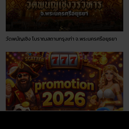
วัดพนัญเชิง โบราณสถานกรุงเก่า จ.พระนครศรีอยุธยา