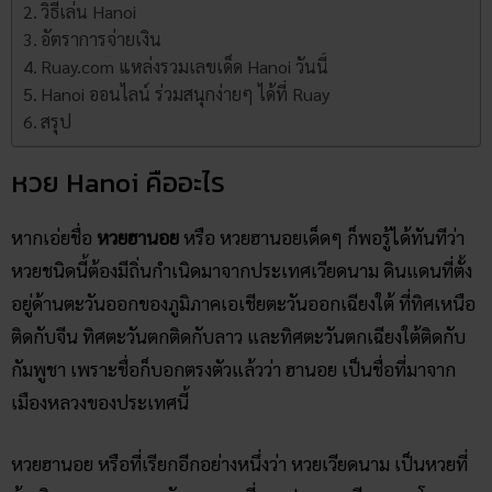
วิธีเล่น Hanoi
อัตราการจ่ายเงิน
Ruay.com แหล่งรวมเลขเด็ด Hanoi วันนี้
Hanoi ออนไลน์ ร่วมสนุกง่ายๆ ได้ที่ Ruay
สรุป
หวย Hanoi คืออะไร
หากเอ่ยชื่อ
หวยฮานอย
หรือ หวยฮานอยเด็ดๆ ก็พอรู้ได้ทันทีว่า
หวยชนิดนี้ต้องมีถิ่นกำเนิดมาจากประเทศเวียดนาม ดินแดนที่ตั้ง
อยู่ด้านตะวันออกของภูมิภาคเอเชียตะวันออกเฉียงใต้ ที่ทิศเหนือ
ติดกับจีน ทิศตะวันตกติดกับลาว และทิศตะวันตกเฉียงใต้ติดกับ
กัมพูชา เพราะชื่อก็บอกตรงตัวแล้วว่า ฮานอย เป็นชื่อที่มาจาก
เมืองหลวงของประเทศนี้
หวยฮานอย หรือที่เรียกอีกอย่างหนึ่งว่า หวยเวียดนาม เป็นหวยที่