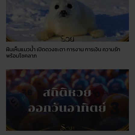
สถิติหวยลาววันอังคาร วิเคราะห์ตัวเลขมาแรง 3 ตัว 2 ตัว
สัปดาห์นี้
ฝันเห็นแมวน้ำ เปิดดวงชะตา การงาน การเงิน ความรัก
พร้อมโชคลาภ