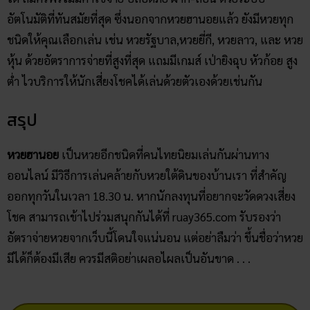
Hanoi ออนไลน์ ร่วมสนุกง่ายๆ ได้ที่ Ruay
เว็บ ruay365.com หรือที่เรียกสั้น ๆ ว่าเว็บ RUAY เป็นที่รู้จักดีใน
กลุ่มผู้เล่นหวยออนไลน์ ว่าเป็นผู้ให้บริการหวยออนไลน์ที่เชื่อถือ
ได้ สมัครฟรีไม่มีค่าใช้จ่าย ปลอดภัย ฝาก-ถอน ด้วยระบบ
อัตโนมัติที่ทันสมัยที่สุด ซึ่งนอกจากหวยฮานอยแล้ว ยังมีหวยทุก
ชนิดให้คุณเลือกเล่น เช่น หวยรัฐบาล,หวยยี่กี, หวยลาว, และ หวย
หุ้น ด้วยอัตราการจ่ายที่สูงที่สุด แถมมีเกมส์ เป่ายิงฉุบ หัวก้อย สูง
ต่ำ ไวบริการให้นักเสี่ยงโชคได้เล่นด้วยตัวเองด้วยเช่นกัน
สรุป
หวยฮานอย
เป็นหวยอีกชนิดที่คนไทยนิยมเล่นกันผ่านทาง
ออนไลน์ มีวิธีการเล่นคล้ายกับหวยใต้ดินของบ้านเรา ที่สำคัญ
ออกทุกวันในเวลา 18.30 น. หากนักลงทุนที่อยากจะวัดดวงเสี่ยง