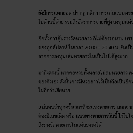
ยังมีการแตกยอด นำ กฏ กติกา การเล่นแบบหวยไ
ในด้านนี้ด้วย รวมถึงอัตราการจ่ายที่สูง ลงทุนแ
อีกทั้งการลุ้นรางวัลหวยลาว ก็ไม่ต้องรอนาน เพ
ของทุกสัปดาห์ ในเวลา 20.00 – 20.40 น. ซึ่งเ
จากการลงทุนเล่นหวยลาวในเป็นไปได้สูงมาก
มาถึงตรงนี้ หากคอหวยทั้งหลายไม่สนหวยลาว คง
ของตัวเอง ดังนั้นการมีหวยลาวไว้เป็นถือเป็นอ
ไม่ถือว่าเสียหาย
แน่นอนว่าทุกครั้งเวลาที่จะแทงหวยลาว นอกจากโ
ต้องมีเลขเด็ด หรือ
แนวทางหวยลาววันนี้
ไว้ในใจ
ถึงรางวัลหวยลาวในแต่ละงวดได้