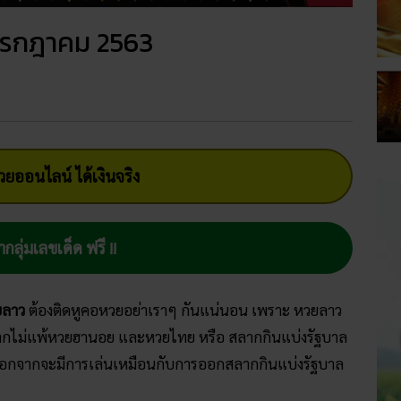
7 กรกฎาคม 2563
ยออนไลน์ ได้เงินจริง
ากลุ่มเลขเด็ด ฟรี !!
ยลาว
ต้องติดหูคอหวยอย่าเราๆ กันแน่นอน เพราะ หวยลาว
างมากไม่แพ้หวยฮานอย และหวยไทย หรือ สลากกินแบ่งรัฐบาล
าะนอกจากจะมีการเล่นเหมือนกับการออกสลากกินแบ่งรัฐบาล