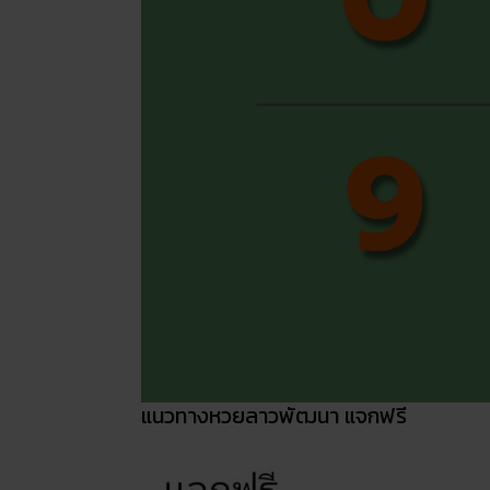
แนวทางหวยลาวพัฒนา แจกฟรี