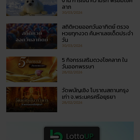
โพสต์ล่าสุด
สถิติหวยลาววันอังคาร วิเคราะห์
ตัวเลขมาแรง 3 ตัว 2 ตัว
สัปดาห์นี้
02/07/2026
ฝันเห็นแมวน้ำ เปิดดวงชะตา การ
งาน การเงิน ความรัก พร้อมโชค
ลาภ
30/03/2026
สถิติหวยออกวันอาทิตย์ ตรวจ
หวยทุกงวด ค้นหาเลขเด็ดประจำ
วัน
30/03/2026
5 กิจกรรเสริมดวงโชคลาภ ใน
วันออกพรรษา