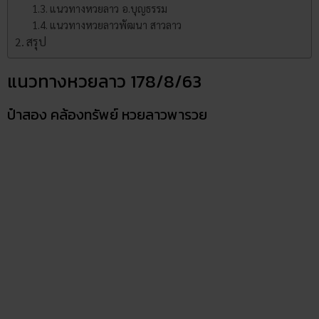
แนวทางหวยลาว อ.บุญธรรม
แนวทางหวยลาวพัฒนา สาวลาว
สรุป
แนวทางหวยลาว 178/8/63
ป๋าสอง คล้องทรัพย์ หวยลาวพารวย