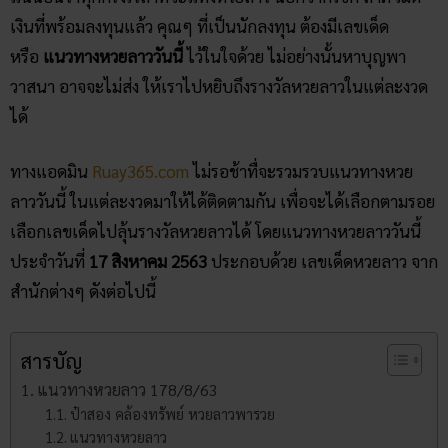
เงินที่พร้อมลงทุนแล้ว คุณๆ ที่เป็นนักลงทุน ต้องมีเลขเด็ด
หรือ
แนวทางหวยลาววันนี้
ไว้ในใจด้วย ไม่อย่างนั้นหาบุญพา
วาสนา อาจจะไม่ส่ง ให้เราไปหยิบถึงรางวัลหวยลาวในแต่ละงวด
ได้
ทางแอดมิน
Ruay365.com
ไม่รอช้าทื่จะรวมรวบแนวทางหวย
ลาววันนี้ ในแต่ละงวดมาให้ได้ติดตามกัน เพื่อจะได้เลือกตามรอย
เลือกเลขเด็ดไปลุ้นรางวัลหวยลาวได้ โดยแนวทางหวยลาววันนี้
ประจำวันที่
17 สิงหาคม 2563
ประกอบด้วย เลขเด็ดหวยลาว จาก
สำนักต่างๆ ดังต่อไปนี้
สารบัญ
แนวทางหวยลาว 178/8/63
ป๋าสอง คล้องทรัพย์ หวยลาวพารวย
แนวทางหวยลาว