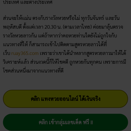
หวยลาววันนี้
สรุป
หวยลาววันนี้ เป็นหวยออนไลน์อีกชนิดที่ได้รับความนิยมเป็น
อย่างมาก ทั้งจากคอหวยชาวไทย และคอหวยเพื่อนบ้านไม่ต่าง
จากสลากกินแบ่งรัฐบาลของไทย โดยแนวทางหวยลาว ที่คัดสรร
มาให้เลือก ถือเป็นเลขเด็ดจากสำนักใบ้หวยชื่อดังจากทั้งใน
ประเทศ และต่างประเทศ
ส่วนจะให้แม่น ตรงกับรางวัลหวยหรือไม่ ทุกวันจันทร์ และวัน
พฤหัสบดี ตั้งแต่เวลา 20.30 น. (ตามเวลาไทย) ค่อยมาลุ้นตรวจ
รางวัลหวยลาวกัน แต่ถ้าหากว่าคอหวยท่านใดยังไม่ถูกใจกับ
แนวทางที่ให้ ก็สามารถเข้าไปติดตามสูตรหวยลาวได้ที่
เว็บ
ruay365.com
เพราะว่าเขาได้นำหลากสูตรหวยลาวมาให้ได้
วิเคราะห์แล้ว ส่วนงวดนี้ก็ให้โชคดี ถูกหวยกันทุกคน เพราะการมี