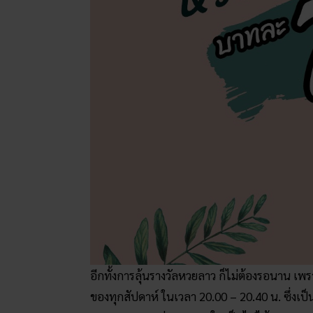
อีกทั้งการลุ้นรางวัลหวยลาว ก็ไม่ต้องรอนาน เพ
ของทุกสัปดาห์ ในเวลา 20.00 – 20.40 น. ซึ่งเ