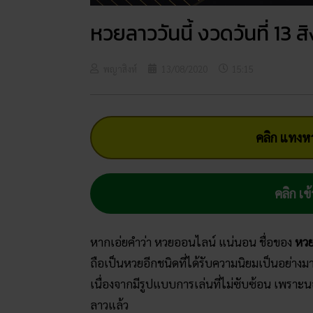
หวยลาววันนี้ งวดวันที่ 13
พญาสิงห์
13/08/2020
15:15
คลิก แทงหว
คลิก เข้
หากเอ่ยคำว่า หวยออนไลน์ แน่นอน ชื่อของ
หว
ถือเป็นหวยอีกชนิดที่ได้รับความนิยมเป็นอย่
เนื่องจากมีรูปแบบการเล่นที่ไม่ซับซ้อน เพร
ลาวแล้ว