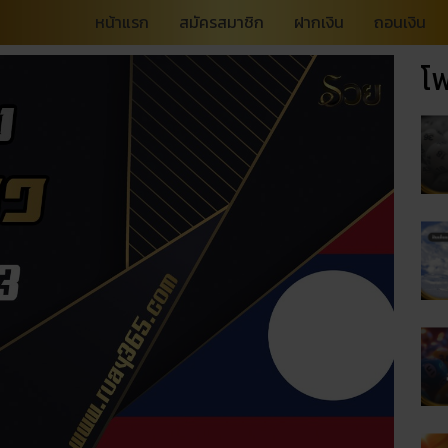
หน้าแรก
สมัครสมาชิก
ฝากเงิน
ถอนเงิน
โพ