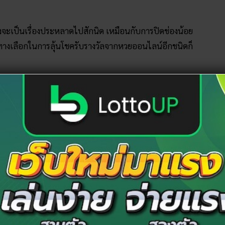
จะเป็นเรื่องประหลาดไปสักนิด เหมือนกับการปิดช่องน้อย
ีกทางเลือกในการลุ้นโชครับรางวัลจากหวยออนไลน์อีกชนิดก็
ชค ลาภ เม็ดเงินที่พร้อมลงทุนแล้ว คุณๆ ที่เป็นนักลงทุน
ด้วย ไม่อย่างนั้นหาบุญพาวาสนา อาจจะไม่ส่ง ให้เราไปหยิบ
แนวทางหวยลาววันนี้ ในแต่ละงวดมาให้ได้ติดตามกัน เพื่อ
วยลาวได้ โดยแนวทางหวยลาววันนี้ ประจำวันที่
13 สิงหาคม
ๆ ดังต่อไปนี้