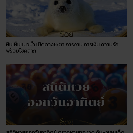
ฝันเห็นแมวน้ำ เปิดดวงชะตา การงาน การเงิน ความรัก
พร้อมโชคลาภ
สถิติหวยออกวันอาทิตย์ ตรวจหวยทุกงวด ค้นหาเลขเด็ด