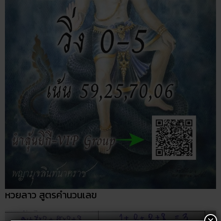
หวยลาว สูตรคำนวนเลข
×