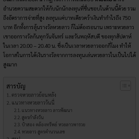
อำนวยความสะดวกให้กับนักนักลงทุนที่ชื่นชอบในด้านนี้ด้วย รวม
ถึงอัตราการจ่ายที่สูง ลงทุนแค่บาทเดียวคว้าเงินทำกำไรถึง 750
บาท อีกทั้งการลุ้นรางวัลหวยลาว ก็ไม่ต้องรอนาน เพราะหวยลาว
เขาออกรางวัลกันทุกวันจันทร์ และวันพฤหัสบดี ของทุกสัปดาห์
ในเวลา 20.00 – 20.40 น. ซึ่งเป็นเวลาหวยลาวออกกี่โมง ทำให้
โอกาสในการได้เงินรางวัลจากการลงทุนเล่นหวยลาวในเป็นไปได้
สูงมาก
สารบัญ
ตรวจหวยลาวย้อนหลัง
แนวทางหวยลาววันนี้
แนวทางหวยลาว ลาวพัฒนา
สูตรกำลังวัน
ป๋าสอง คล้องทรัพย์ หวยลาวพารวย
หวยลาว สูตรคำนวนเลข
สรุป