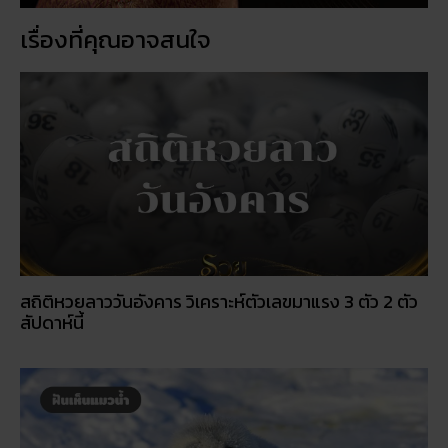
เรื่องที่คุณอาจสนใจ
สถิติหวยลาววันอังคาร วิเคราะห์ตัวเลขมาแรง 3 ตัว 2 ตัว
สัปดาห์นี้