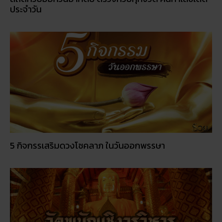
ประจำวัน
5 กิจกรรเสริมดวงโชคลาภ ในวันออกพรรษา