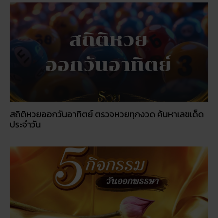
สถิติหวยออกวันอาทิตย์ ตรวจหวยทุกงวด ค้นหาเลขเด็ด
ประจำวัน