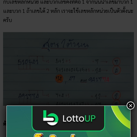
กับเลขหลักหน่วย และบวกเลขคงที่คือ 1 จากนั้นนำเลขมาบวก 1
และบวก 1 ถ้าเลขได้ 2 หลัก เราจะใช้เลขหลักหน่วยเป็นตัวตั้งนะ
ครับ
×
สูตรหวย 2 ตัวบน
ตัวอย่าง