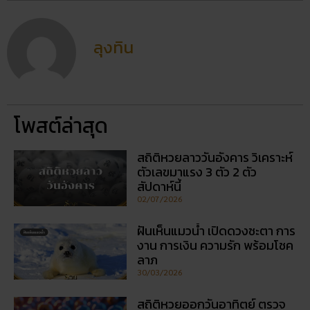
ลุงทิน
โพสต์ล่าสุด
สถิติหวยลาววันอังคาร วิเคราะห์
ตัวเลขมาแรง 3 ตัว 2 ตัว
สัปดาห์นี้
02/07/2026
ฝันเห็นแมวน้ำ เปิดดวงชะตา การ
งาน การเงิน ความรัก พร้อมโชค
ลาภ
30/03/2026
สถิติหวยออกวันอาทิตย์ ตรวจ