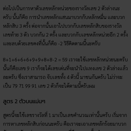
ต่อไปเป็นการหาตัวเลขหลักหน่วยของรางวัลเลข 2 ตัวล่างนะ
ครับ นั้นก็คือ การนำเลขหลักแสนมาบวกกับหลักหมื่น และบวก
หลักสิบ 3 ครั้ง ต่อจากนั้นเอาไปบวกกับเลขหลักสิบของรางวัล
เลขท้าย 3 ตัว บวกกัน 2 ครั้ง และบวกกับเลขหลักหน่วยอีก 2 ครั้ง
และลบด้วยเลขคงที่นั้นก็คือ -2 วิธีคิดตามนี้นะครับ
8+1+6+6+6+9+9+8+8-2 = 59 เราจะใช้เลขหลักหน่วยนะครับ
นั้นก็คือเลข 9 เราก็จะได้เลขเด่นที่จะนำไปแทงเลข 2 ตัวล่างแล้ว
ละครับ ซึ่งเราสามารถ จับเลขทั้ง 4 ตัวนี้ มาชนกันครับ ไม่ว่าจะ
เป็น 79 71 99 91 เลข 2 ตัวก็จะได้ตามนี้ครับผม
สูตร 2 ตัวบนแม่นๆ
สูตรนี้จะใช้เลขรางวัลที่ 1 มาเป็นเลขคำนวณเท่านั้นครับ เริ่มจาก
การหาเลขหลักสิบก่อนนะครับ คือเราจะเอาเลขหลักร้อยมาบวก