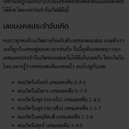
เหล่านี้จะถูกโฉลกนำไปเป็นเลขเด็ดหวยเด็ดงวดนี้แมงลอตเตอรี่
ได้ด้วย โดยเลขประจำวันเกิดมีดังนี้
เลขมงคลประจำวันเกิด
คนเราทุกคนล้วนเกิดมาพร้อมกับตัวเลขของตนเสมอ และตัวเรา
เองก็ผูกกับเลขอยู่ตลอดเวลาเช่นกัน วันนี้ลุงทินเลยจะมา บอก
เลขมงคลประจำวันเกิดของแต่ละวันให้ฟังกันนะครับ ใครเกิดวัน
ไหน อยากรู้ว่าเลขของตนคือเลขอะไร ลองไปดูกันเลย
คนเกิดวันจันทร์ เลขมงคลคือ 2-4-6
คนเกิดวันอังคาร เลขมงคลคือ 5-7-9
คนเกิดวันพุธ (กลางวัน) เลขมงคลคือ 2-4-5
คนเกิดวันพุธ (กลางคืน) เลขมงคลคือ 2-3-7
คนเกิดวันพฤหัสบดี เลขมงคลคือ 1-2-6
คนเกิดวันศุกร์ เลขมงคลคือ 3-4-5