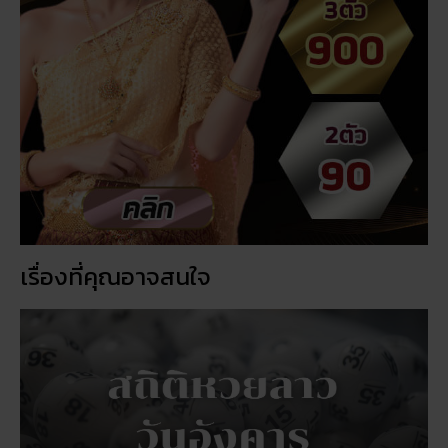
เรื่องที่คุณอาจสนใจ