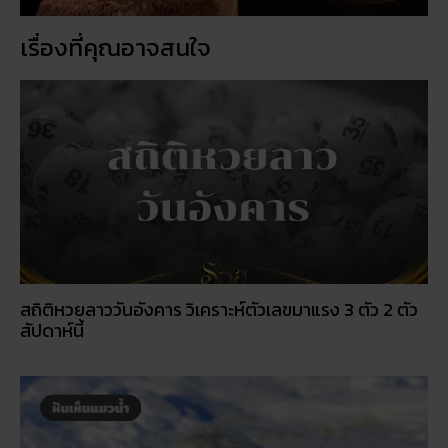
เรื่องที่คุณอาจสนใจ
สถิติหวยลาววันอังคาร วิเคราะห์ตัวเลขมาแรง 3 ตัว 2 ตัว
สัปดาห์นี้