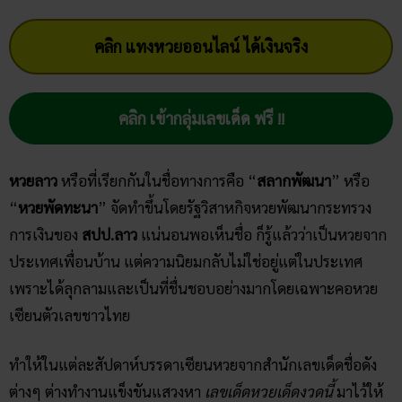
คลิก แทงหวยออนไลน์ ได้เงินจริง
คลิก เข้ากลุ่มเลขเด็ด ฟรี !!
หวยลาว
หรือที่เรียกกันในชื่อทางการคือ “
สลากพัฒนา
” หรือ
“
หวยพัดทะนา
” จัดทำขึ้นโดยรัฐวิสาหกิจหวยพัฒนากระทรวง
การเงินของ
สปป.ลาว
แน่นอนพอเห็นชื่อ ก็รู้แล้วว่าเป็นหวยจาก
ประเทศเพื่อนบ้าน แต่ความนิยมกลับไม่ใช่อยู่แต่ในประเทศ
เพราะได้ลุกลามและเป็นที่ชื่นชอบอย่างมากโดยเฉพาะคอหวย
เซียนตัวเลขชาวไทย
ทำให้ในแต่ละสัปดาห์บรรดาเซียนหวยจากสำนักเลขเด็ดชื่อดัง
ต่างๆ ต่างทำงานแข็งขันแสวงหา
เลขเด็ดหวยเด็ดงวดนี้
มาไว้ให้