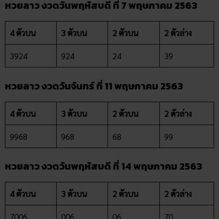
หวยลาว งวดวันพฤหัสบดี ที่ 7 พฤษภาคม 2563
4 ตัวบน
3 ตัวบน
2 ตัวบน
2 ตัวล่าง
3924
924
24
39
หวยลาว งวดวันจันทร์ ที่ 11 พฤษภาคม 2563
4 ตัวบน
3 ตัวบน
2 ตัวบน
2 ตัวล่าง
9968
968
68
99
หวยลาว งวดวันพฤหัสบดี ที่ 14 พฤษภาคม 2563
4 ตัวบน
3 ตัวบน
2 ตัวบน
2 ตัวล่าง
7006
006
06
70