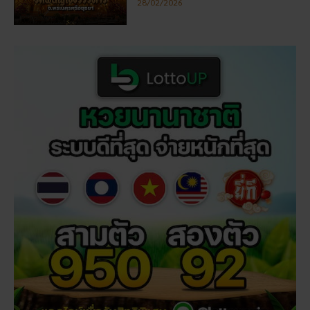
28/02/2026