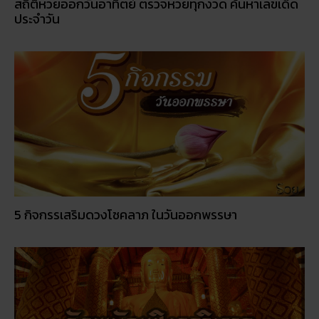
สถิติหวยออกวันอาทิตย์ ตรวจหวยทุกงวด ค้นหาเลขเด็ด
ประจำวัน
5 กิจกรรเสริมดวงโชคลาภ ในวันออกพรรษา