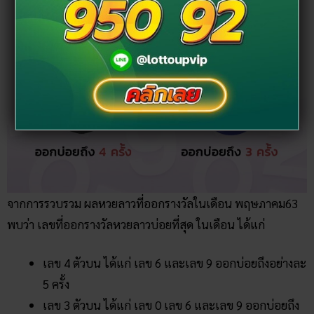
จากการรวบรวม ผลหวยลาวที่ออกรางวัลในเดือน พฤษภาคม63
พบว่า เลขที่ออกรางวัลหวยลาวบ่อยที่สุด ในเดือน ได้แก่
เลข 4 ตัวบน ได้แก่ เลข 6 และเลข 9 ออกบ่อยถึงอย่างละ
5 ครั้ง
เลข 3 ตัวบน ได้แก่ เลข 0 เลข 6 และเลข 9 ออกบ่อยถึง