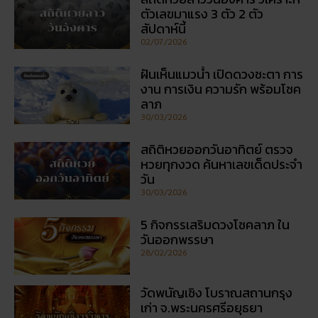
ตัวเลขมาแรง 3 ตัว 2 ตัว
สัปดาห์นี้
02/07/2026
ฝันเห็นแมวน้ำ เปิดดวงชะตา การ
งาน การเงิน ความรัก พร้อมโชค
ลาภ
30/03/2026
สถิติหวยออกวันอาทิตย์ ตรวจ
หวยทุกงวด ค้นหาเลขเด็ดประจำ
วัน
30/03/2026
5 กิจกรรเสริมดวงโชคลาภ ใน
วันออกพรรษา
28/02/2026
วัดพนัญเชิง โบราณสถานกรุง
เก่า จ.พระนครศรีอยุธยา