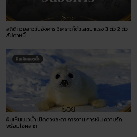
สถิติหวยลาววันอังคาร วิเคราะห์ตัวเลขมาแรง 3 ตัว 2 ตัว
สัปดาห์นี้
ฝันเห็นแมวน้ำ เปิดดวงชะตา การงาน การเงิน ความรัก
พร้อมโชคลาภ