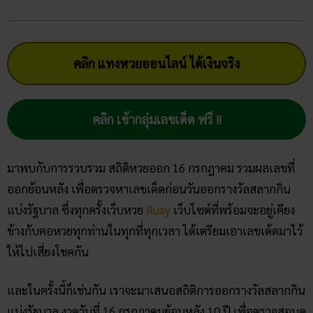
คลิก แทงหวยออนไลน์ ได้เงินจริง
คลิก เข้ากลุ่มเลขเด็ด ฟรี !!
มาพบกับการรวบรวม สถิติหวยออก 16 กรกฎาคม รวมผลเลขที่
ออกย้อนหลัง เพื่อตรวจหาเลขเด็ดก่อนวันออกรางวัลสลากกิน
แบ่งรัฐบาล ซึ่งทุกครั้งเว็บหวย
Ruay
เว็บไซต์ที่พร้อมจะอยู่เคียง
ข้างกับคอหวยทุกท่านในทุกที่ทุกเวลา ได้เตรียมเอาเลขเด้ดมาไว้
ให้ไปเสี่ยงโชคกัน
และในครั้งนี้ก็เช่นกัน เราจะมาเสนอสถิติการออกรางวัลสลากกิน
แบ่งรัฐบาล งวดวันที่ 16 กรกฎาคมย้อนหลัง 10 ปี เพื่อตรวจสอบดู