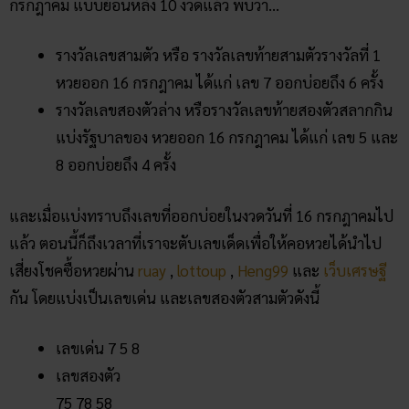
กรกฎาคม แบบย้อนหลัง 10 งวดแล้ว พบว่า…
รางวัลเลขสามตัว หรือ รางวัลเลขท้ายสามตัวรางวัลที่ 1
หวยออก 16 กรกฎาคม ได้แก่ เลข 7 ออกบ่อยถึง 6 ครั้ง
รางวัลเลขสองตัวล่าง หรือรางวัลเลขท้ายสองตัวสลากกิน
แบ่งรัฐบาลของ หวยออก 16 กรกฎาคม ได้แก่ เลข 5 และ
8 ออกบ่อยถึง 4 ครั้ง
และเมื่อแบ่งทราบถึงเลขที่ออกบ่อยในงวดวันที่ 16 กรกฎาคมไป
แล้ว ตอนนี้ก็ถึงเวลาที่เราจะตับเลขเด็ดเพื่อให้คอหวยได้นำไป
เสี่ยงโชคซื้อหวยผ่าน
ruay
,
lottoup
,
Heng99
และ
เว็บเศรษฐี
กัน โดยแบ่งเป็นเลขเด่น และเลขสองตัวสามตัวดังนี้
เลขเด่น 7 5 8
เลขสองตัว
75 78 58