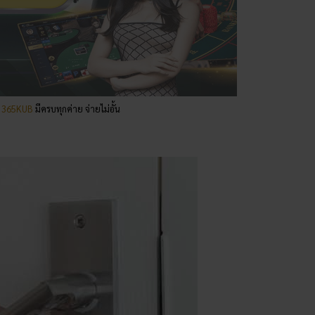
่
365KUB
มีครบทุกค่าย จ่ายไม่อั้น