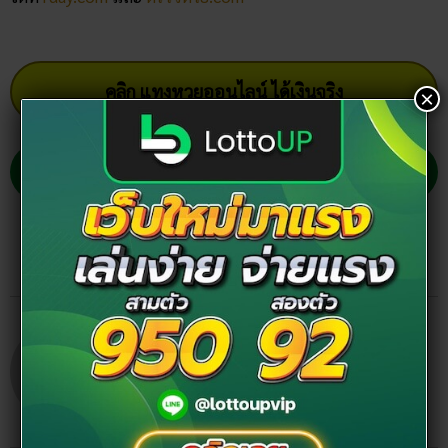
คลิก แทงหวยออนไลน์ ได้เงินจริง
×
คลิก เข้ากลุ่มเลขเด็ด ฟรี !!
Facebook
Twitter
Email
admin tt