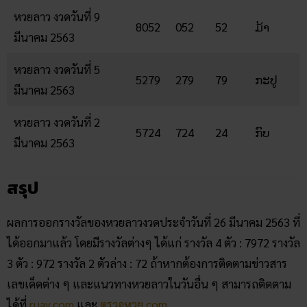
หวยลาว งวดวันที่ 9
8052
052
52
ມ້າ
มีนาคม 2563
หวยลาว งวดวันที่ 5
5279
279
79
ກະປູ
มีนาคม 2563
หวยลาว งวดวันที่ 2
5724
724
24
ກົບ
มีนาคม 2563
สรุป
ผลการออกรางวัลของหวยลาวงวดประจำวันที่ 26 มีนาคม 2563 ที่
ได้ออกมาแล้ว โดยมีรางวัลต่างๆ ได้แก่ รางวัล 4 ตัว : 7972 รางวัล
3 ตัว : 972 รางวัล 2 ตัวล่าง : 72 ถ้าหากต้องการติดตามข่าวสาร
เลขเด็ดต่าง ๆ และแนวทางหวยลาวในวันอื่น ๆ สามารถติดตาม
ได้ที่
ruay.com
และ
ตรวจหวย.com