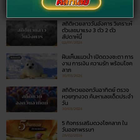
โพสต์ล่าสุด
สถิติหวยลาววันอังคาร วิเคราะห์
ตัวเลขมาแรง 3 ตัว 2 ตัว
สัปดาห์นี้
02/07/2026
ฝันเห็นแมวน้ำ เปิดดวงชะตา การ
งาน การเงิน ความรัก พร้อมโชค
ลาภ
30/03/2026
สถิติหวยออกวันอาทิตย์ ตรวจ
หวยทุกงวด ค้นหาเลขเด็ดประจำ
วัน
30/03/2026
5 กิจกรรเสริมดวงโชคลาภ ใน
วันออกพรรษา
28/02/2026