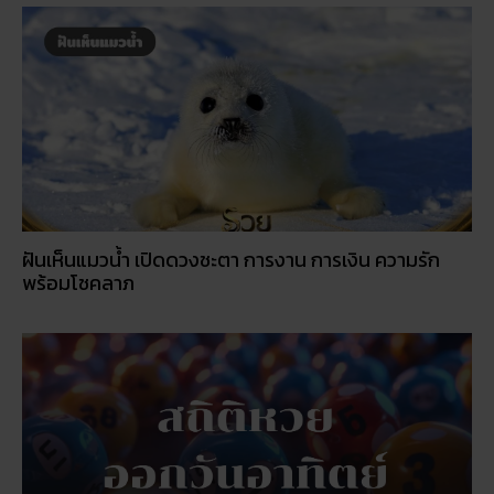
ฝันเห็นแมวน้ำ เปิดดวงชะตา การงาน การเงิน ความรัก
พร้อมโชคลาภ