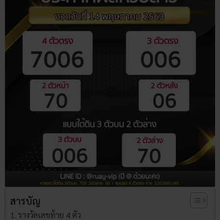
สารบัญ
รางวัลเลขท้าย 4 ตัว