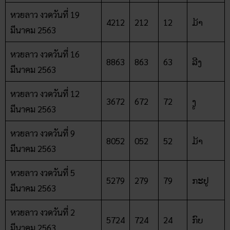
หวยลาว งวดวันที่ 19
4212
212
12
ມ້າ
มีนาคม 2563
หวยลาว งวดวันที่ 16
8863
863
63
ລີງ
มีนาคม 2563
หวยลาว งวดวันที่ 12
3672
672
72
ງູ
มีนาคม 2563
หวยลาว งวดวันที่ 9
8052
052
52
ມ້າ
มีนาคม 2563
หวยลาว งวดวันที่ 5
5279
279
79
ກະປູ
มีนาคม 2563
หวยลาว งวดวันที่ 2
5724
724
24
ກົບ
มีนาคม 2563