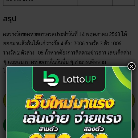
สรุป
ผลรางวัลของหวยลาวงวดประจำวันที่ 14 พฤษภาคม 2563 ได้
ออกมาแล้วอันได้แก่ รางวัล 4 ตัว : 7006 รางวัล 3 ตัว : 006
รางวัล 2 ตัวล่าง : 06 ถ้าหากต้องการติดตามข่าวสาร เลขเด็ดต่าง
ๆ และแนวทางหวยลาวในวันอื่น ๆ สามารถติดตาม
×
ได้ที่
ruay.com
และ
ตรวจหวย.com
คลิก แทงหวยออนไลน์ ได้เงินจริง
คลิก เข้ากลุ่มเลขเด็ด ฟรี !!