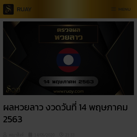
RUAY
MENU
ผลหวยลาว งวดวันที่ 14 พฤษภาคม
2563
พญาสิงห์
14/05/2020
21:33