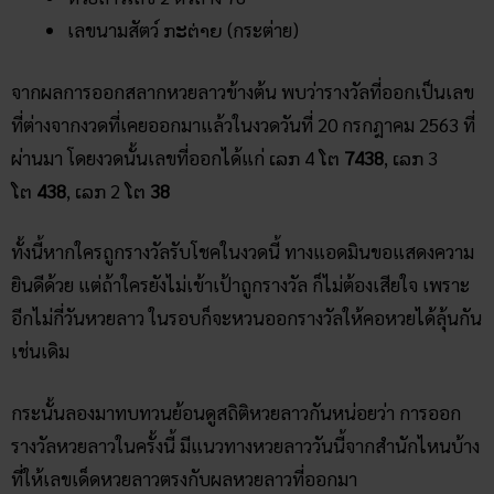
เลขนามสัตว์ ກະຕ່າຍ (กระต่าย)
จากผลการออกสลากหวยลาวข้างต้น พบว่ารางวัลที่ออกเป็นเลข
ที่ต่างจากงวดที่เคยออกมาแล้วในงวดวันที่ 20 กรกฎาคม 2563 ที่
ผ่านมา โดยงวดนั้นเลขที่ออกได้แก่ ເລກ 4 ໂຕ
7438
, ເລກ 3
ໂຕ
438
, ເລກ 2 ໂຕ
38
ทั้งนี้หากใครถูกรางวัลรับโชคในงวดนี้ ทางแอดมินขอแสดงความ
ยินดีด้วย แต่ถ้าใครยังไม่เข้าเป้าถูกรางวัล ก็ไม่ต้องเสียใจ เพราะ
อีกไม่กี่วันหวยลาว ในรอบก็จะหวนออกรางวัลให้คอหวยได้ลุ้นกัน
เช่นเดิม
กระนั้นลองมาทบทวนย้อนดูสถิติหวยลาวกันหน่อยว่า การออก
รางวัลหวยลาวในครั้งนี้ มีแนวทางหวยลาววันนี้จากสำนักไหนบ้าง
ที่ให้เลขเด็ดหวยลาวตรงกับผลหวยลาวที่ออกมา