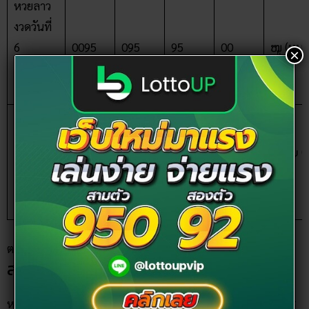
หวยลาว
งวดวันที่
6
0095
095
95
00
ໜູ (หนู)
×
กรกฎาคม
2563
หวยลาว
งวดวันที่
ຂີ້ເຂັບ (
2
3220
3220
20
32
สัตว์)
กรกฎาคม
2563
ตรวจหวยลาว ก.ค.63
สรุป
หวยลาว เป็นหวยที่ออกโดยรัฐวิสหกิจของประเทศลาว จะทำการ