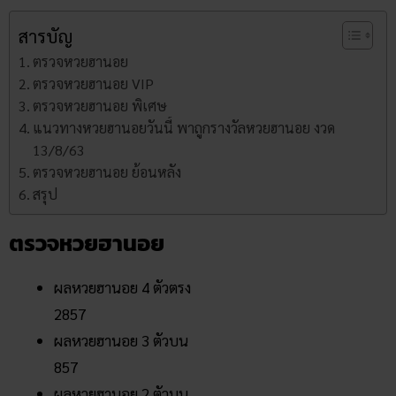
สารบัญ
ตรวจหวยฮานอย
ตรวจหวยฮานอย VIP
ตรวจหวยฮานอย พิเศษ
แนวทางหวยฮานอยวันนี้ พาถูกรางวัลหวยฮานอย งวด
13/8/63
ตรวจหวยฮานอย ย้อนหลัง
สรุป
ตรวจหวยฮานอย
ผลหวยฮานอย 4 ตัวตรง
2857
ผลหวยฮานอย 3 ตัวบน
857
ผลหวยฮานอย 2 ตัวบน