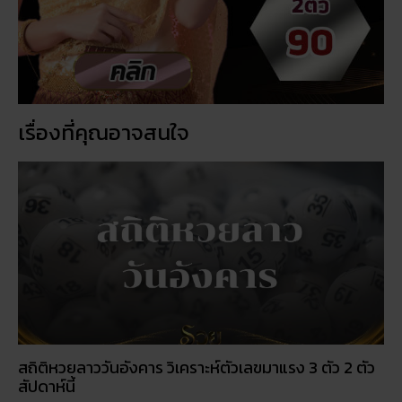
เรื่องที่คุณอาจสนใจ
สถิติหวยลาววันอังคาร วิเคราะห์ตัวเลขมาแรง 3 ตัว 2 ตัว
สัปดาห์นี้