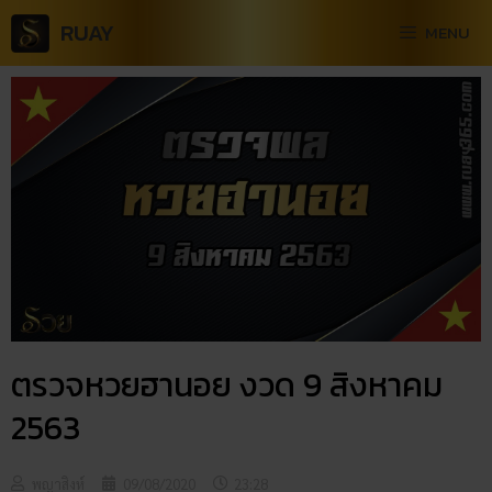
RUAY
MENU
ตรวจหวยฮานอย งวด 9 สิงหาคม
2563
พญาสิงห์
09/08/2020
23:28