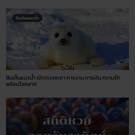
ฝันเห็นแมวน้ำ เปิดดวงชะตา การงาน การเงิน ความรัก
พร้อมโชคลาภ