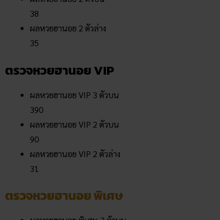
38
ผลหวยฮานอย 2 ตัวล่าง
35
ตรวจหวยฮานอย VIP
ผลหวยฮานอย VIP 3 ตัวบน
390
ผลหวยฮานอย VIP 2 ตัวบน
90
ผลหวยฮานอย VIP 2 ตัวล่าง
31
ตรวจหวยฮานอย พิเศษ