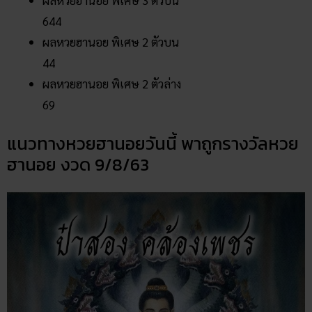
ผลหวยฮานอย พิเศษ 3 ตัวบน
644
ผลหวยฮานอย พิเศษ 2 ตัวบน
44
ผลหวยฮานอย พิเศษ 2 ตัวล่าง
69
แนวทางหวยฮานอยวันนี้ พาถูกรางวัลหวย
ฮานอย งวด 9/8/63