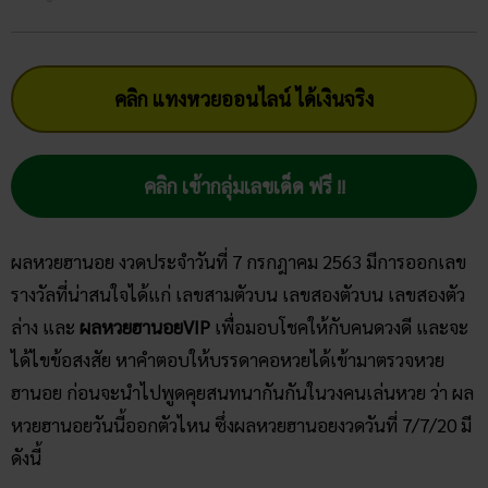
คลิก แทงหวยออนไลน์ ได้เงินจริง
คลิก เข้ากลุ่มเลขเด็ด ฟรี !!
ผลหวยฮานอย งวดประจำวันที่ 7 กรกฎาคม 2563 มีการออกเลข
รางวัลที่น่าสนใจได้แก่ เลขสามตัวบน เลขสองตัวบน เลขสองตัว
ล่าง และ
ผลหวยฮานอยVIP
เพื่อมอบโชคให้กับคนดวงดี และจะ
ได้ไขข้อสงสัย หาคำตอบให้บรรดาคอหวยได้เข้ามาตรวจหวย
ฮานอย ก่อนจะนำไปพูดคุยสนทนากันกันในวงคนเล่นหวย ว่า ผล
หวยฮานอยวันนี้ออกตัวไหน ซึ่งผลหวยฮานอยงวดวันที่ 7/7/20 มี
ดังนี้