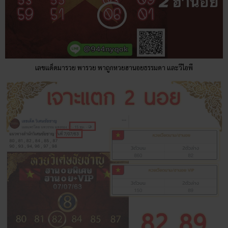
เลขเเด็ดมารวย พารวย พาถูกหวยฮานอยธรรมดา และวีไอพี