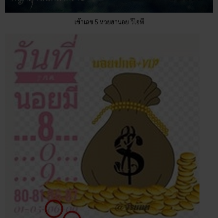
เข้าเลข 5 หวยฮานอย วีไอพี