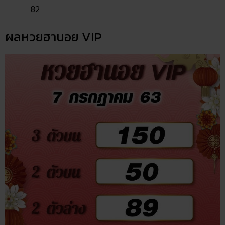
82
ผลหวยฮานอย VIP