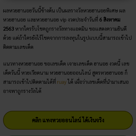
ผลหวยฮานอยวันนี้ข้างต้น เป็นผลรางวัลหวยฮานอยพิเศษ ผล
หวยฮานอย และหวยฮานอย vip งวดประจำวันที่
6 สิงหาคม
2563
หากใครรับโชคถูกรางวัลทางแอดมิน ขอแสดงความยินดี
ด้วย แต่ถ้าใครยังไร้โชคจากการลงทุนในรูปแบบนี้สามารถเข้าไป
ติดตามเลขเด็ด
แนวทางหวยฮานอย ขอเลขเด็ด เจาะเลขเด็ด ฮานอย งวดนี้ เลข
เด็ดวันนี้ หวยเวียดนาม หวยฮานอยออนไลน์ สูตรหวยฮานอย ก็
สามารถเข้าไปติดตามได้ที่
ruay
ได้ เผื่อว่าเลขเด็ดที่นำมาเสนอ
อาจพาถูกรางวัลได้
คลิก แทงหวยออนไลน์ ได้เงินจริง