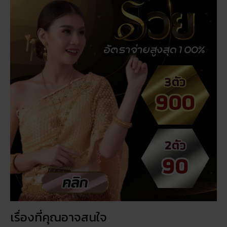
เรื่องที่คุณอาจสนใจ