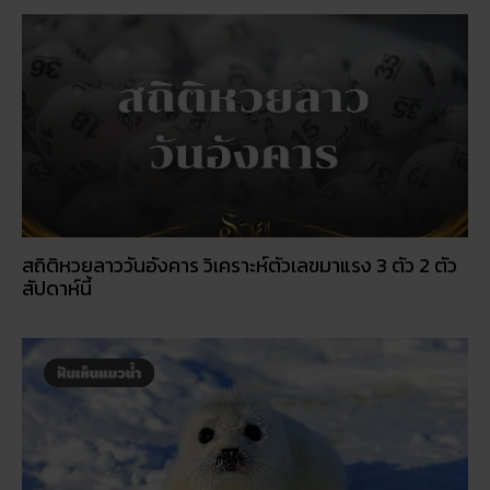
สถิติหวยลาววันอังคาร วิเคราะห์ตัวเลขมาแรง 3 ตัว 2 ตัว
สัปดาห์นี้