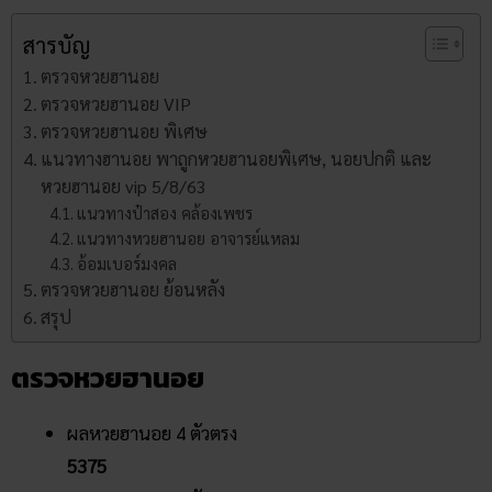
สารบัญ
ตรวจหวยฮานอย
ตรวจหวยฮานอย VIP
ตรวจหวยฮานอย พิเศษ
แนวทางฮานอย พาถูกหวยฮานอยพิเศษ, นอยปกติ และ
หวยฮานอย vip 5/8/63
แนวทางป๋าสอง คล้องเพชร
แนวทางหวยฮานอย อาจารย์แหลม
อ้อมเบอร์มงคล
ตรวจหวยฮานอย ย้อนหลัง
สรุป
ตรวจหวยฮานอย
ผลหวยฮานอย 4 ตัวตรง
5375