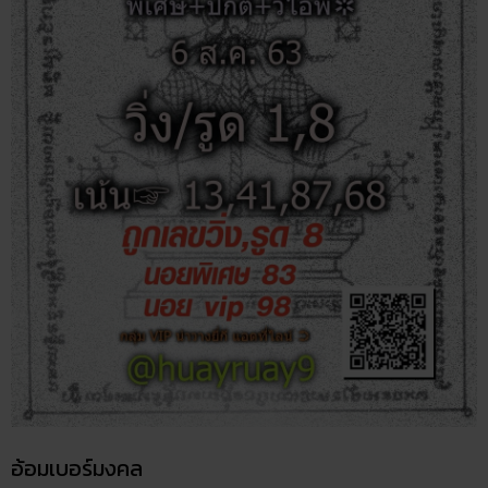
อ้อมเบอร์มงคล