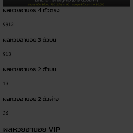
ผลหวยฮานอย 4 ตัวตรง
9913
ผลหวยฮานอย 3 ตัวบน
913
ผลหวยฮานอย 2 ตัวบน
13
ผลหวยฮานอย 2 ตัวล่าง
36
ผลหวยฮานอย VIP