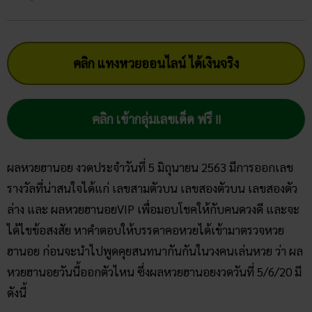
คลิก แทงหวยออนไลน์ ได้เงินจริง
คลิก เข้ากลุ่มเลขเด็ด ฟรี !!
ผลหวยฮานอย งวดประจำวันที่ 5 มิถุนายน 2563 มีการออกเลข
รางวัลที่น่าสนใจได้แก่ เลขสามตัวบน เลขสองตัวบน เลขสองตัว
ล่าง และ ผลหวยฮานอยVIP เพื่อมอบโชคให้กับคนดวงดี และจะ
ได้ไขข้อสงสัย หาคำตอบให้บรรดาคอหวยได้เข้ามาตรวจหวย
ฮานอย ก่อนจะนำไปพูดคุยสนทนากันกันในวงคนเล่นหวย ว่า ผล
หวยฮานอยวันนี้ออกตัวไหน ซึ่งผลหวยฮานอยงวดวันที่ 5/6/20 มี
ดังนี้