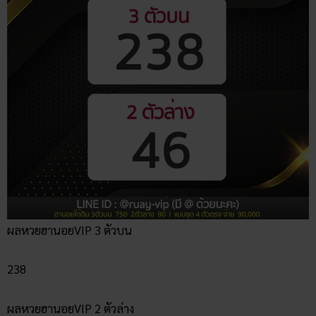
ผลหวยฮานอยVIP 3 ตัวบน
238
ผลหวยฮานอยVIP 2 ตัวล่าง