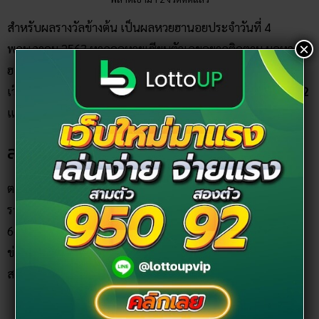
สำหรับผลรางวัลข้างต้น เป็นผลหวยฮานอยประจำวันที่ 4
×
พฤษภาคม 2563 หากคอหวยเซียนตัวเลขอยากติดตาม ผลหวย
ฮานอยย้อนหลัง หรือสถิติหวยฮานอย ก็สามารถติดตามได้ที่
เว็บไซต์
Ruay365.com
เพราะมีทั้ง ผล
หวยฮานอยย้อนหลัง2562
และ หวยฮานอย2561 มารายงานไว้ให้ทราบ
สรุป
ตรวจหวยฮานอย 4 พฤษภาคม 2563 ที่ออกมาเป็นการตรวจผล
รางวัลหวยฮานอยงวด 4/5/63 ซึ่งรางวัลเลข 3 ตัวตรง ได้แก่ :
662, 2 ตัวบน : 62 และ 2 ตัวล่าง : 17 ทั้งนี้หากอยากติดตาม
ข่าวสารเลขเด็ด และ
แนวทางหวยฮานอย
ประจำวันอื่น ๆ
สามารถติดตามได้ที่
ruay.com
และ
ตรวจหวย.com