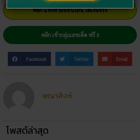
คลิก แทงหวยออนไลน์ ได้เงินจริง
คลิก เข้ากลุ่มเลขเด็ด ฟรี !!
Facebook
Twitter
Email
พญาสิงห์
โพสต์ล่าสุด