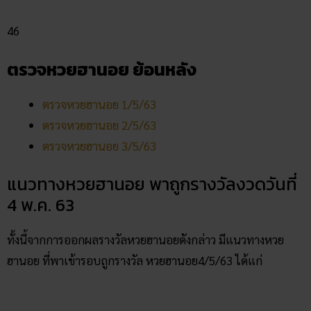
46
ตรวจหวยฮานอย ย้อนหลัง
ตรวจหวยฮานอย 1/5/63
ตรวจหวยฮานอย 2/5/63
ตรวจหวยฮานอย 3/5/63
แนวทางหวยฮานอย พาถูกรางวัลงวดวันที่
4 พ.ค. 63
ทั้งนี้จากการออกผลรางวัลหวยฮานอยดังกล่าว มีแนวทางหวย
ฮานอย ที่พาเข้ารอบถูกรางวัล หวยฮานอย4/5/63 ได้แก่