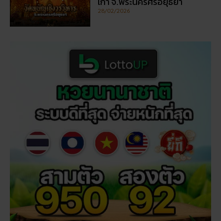
เก่า จ.พระนครศรีอยุธยา
28/02/2026