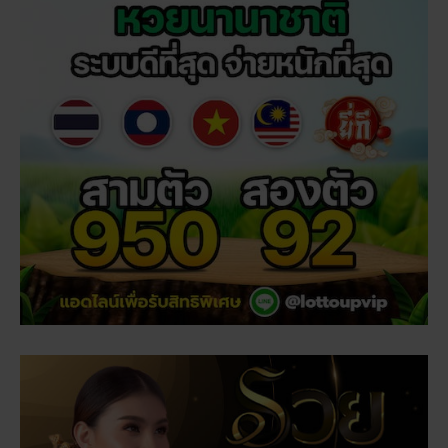
โพสต์ล่าสุด
สถิติหวยลาววันอังคาร วิเคราะห์
ตัวเลขมาแรง 3 ตัว 2 ตัว
สัปดาห์นี้
02/07/2026
ฝันเห็นแมวน้ำ เปิดดวงชะตา การ
งาน การเงิน ความรัก พร้อมโชค
ลาภ
30/03/2026
สถิติหวยออกวันอาทิตย์ ตรวจ
หวยทุกงวด ค้นหาเลขเด็ดประจำ
วัน
30/03/2026