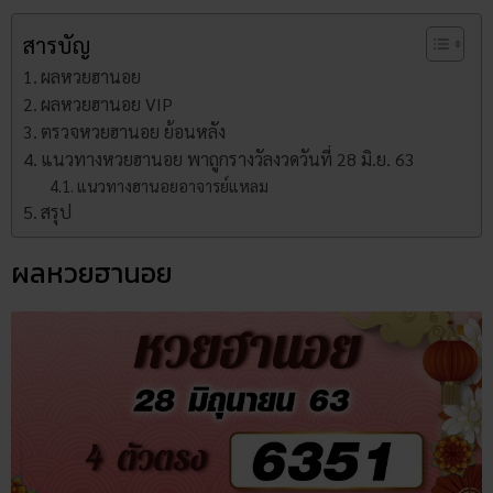
สารบัญ
ผลหวยฮานอย
ผลหวยฮานอย VIP
ตรวจหวยฮานอย ย้อนหลัง
แนวทางหวยฮานอย พาถูกรางวัลงวดวันที่ 28 มิ.ย. 63
แนวทางฮานอยอาจารย์แหลม
สรุป
ผลหวยฮานอย