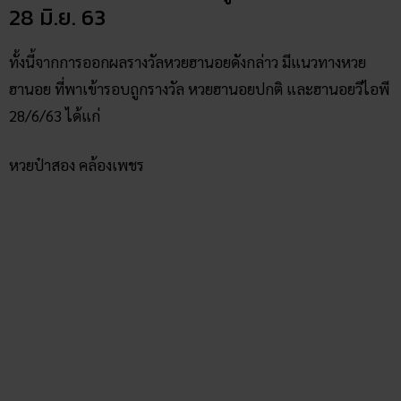
28 มิ.ย. 63
ทั้งนี้จากการออกผลรางวัลหวยฮานอยดังกล่าว มีแนวทางหวย
ฮานอย ที่พาเข้ารอบถูกรางวัล หวยฮานอยปกติ และฮานอยวีไอพี
28/6/63 ได้แก่
หวยป๋าสอง คล้องเพชร