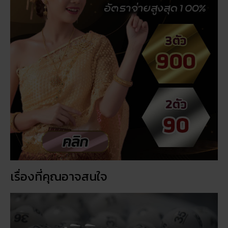
5 กิจกรรเสริมดวงโชคลาภ ใน
วันออกพรรษา
28/02/2026
วัดพนัญเชิง โบราณสถานกรุง
เก่า จ.พระนครศรีอยุธยา
28/02/2026