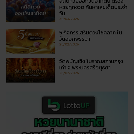
สถิติหวยออกวันอาทิตย์ ตรวจ
หวยทุกงวด ค้นหาเลขเด็ดประจำ
วัน
30/03/2026
5 กิจกรรเสริมดวงโชคลาภ ใน
วันออกพรรษา
28/02/2026
วัดพนัญเชิง โบราณสถานกรุง
เก่า จ.พระนครศรีอยุธยา
28/02/2026