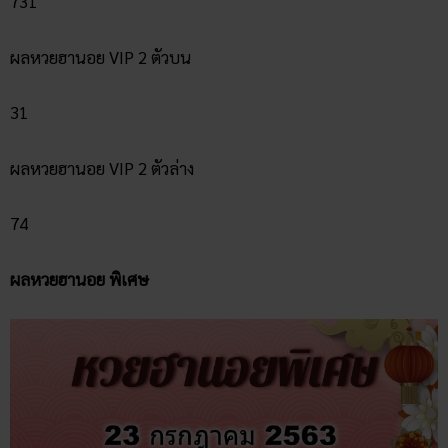
731
ผลหวยฮานอย VIP 2 ตัวบน
31
ผลหวยฮานอย VIP 2 ตัวล่าง
74
ผลหวยฮานอย พิเศษ