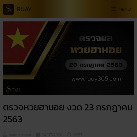
RUAY
MENU
ตรวจหวยฮานอย งวด 23 กรกฎาคม
2563
team-content
24/07/2020
09:57