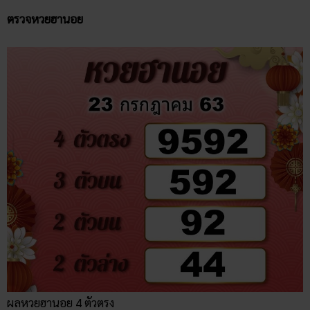
ตรวจหวยฮานอย
ผลหวยฮานอย 4 ตัวตรง