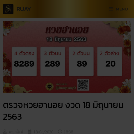
RUAY
MENU
ตรวจหวยฮานอย งวด 18 มิถุนายน
2563
พญาสิงห์
18/06/2020
18:38