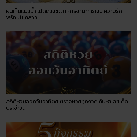
ฝันเห็นแมวน้ำ เปิดดวงชะตา การงาน การเงิน ความรัก
พร้อมโชคลาภ
สถิติหวยออกวันอาทิตย์ ตรวจหวยทุกงวด ค้นหาเลขเด็ด
ประจำวัน