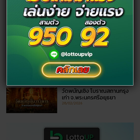
งาน การเงิน ความรัก พร้อมโชค
ลาภ
30/03/2026
สถิติหวยออกวันอาทิตย์ ตรวจ
หวยทุกงวด ค้นหาเลขเด็ดประจำ
วัน
30/03/2026
5 กิจกรรเสริมดวงโชคลาภ ใน
วันออกพรรษา
28/02/2026
วัดพนัญเชิง โบราณสถานกรุง
เก่า จ.พระนครศรีอยุธยา
28/02/2026