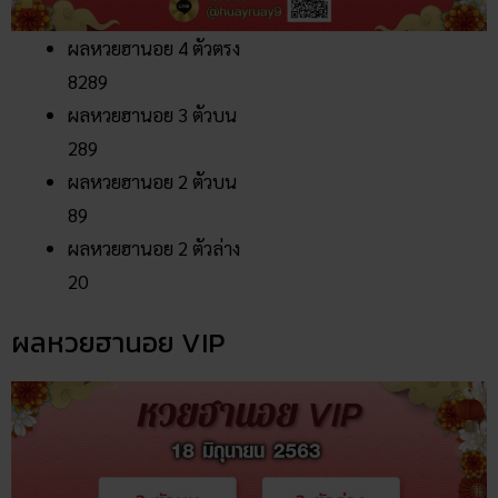
ผลหวยฮานอย 4 ตัวตรง
8289
ผลหวยฮานอย 3 ตัวบน
289
ผลหวยฮานอย 2 ตัวบน
89
ผลหวยฮานอย 2 ตัวล่าง
20
ผลหวยฮานอย VIP