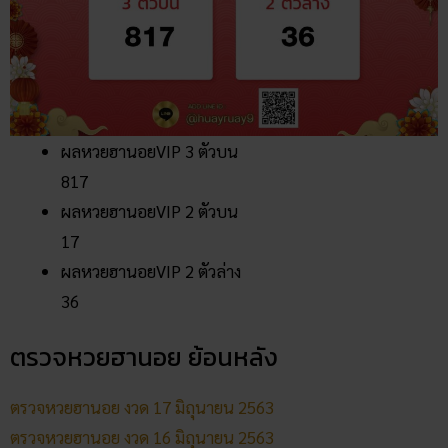
ผลหวยฮานอยVIP 3 ตัวบน
817
ผลหวยฮานอยVIP 2 ตัวบน
17
ผลหวยฮานอยVIP 2 ตัวล่าง
36
ตรวจหวยฮานอย ย้อนหลัง
ตรวจหวยฮานอย งวด 17 มิถุนายน 2563
ตรวจหวยฮานอย งวด 16 มิถุนายน 2563