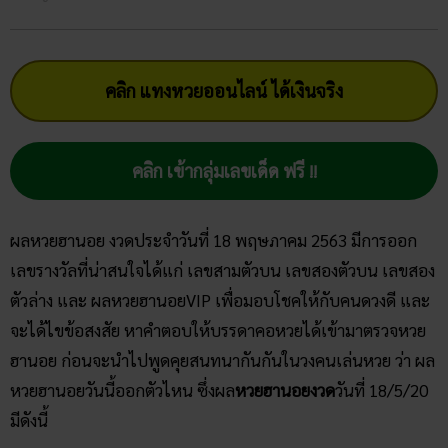
คลิก แทงหวยออนไลน์ ได้เงินจริง
คลิก เข้ากลุ่มเลขเด็ด ฟรี !!
ผลหวยฮานอย งวดประจำวันที่ 18 พฤษภาคม 2563 มีการออก
เลขรางวัลที่น่าสนใจได้แก่ เลขสามตัวบน เลขสองตัวบน เลขสอง
ตัวล่าง และ ผลหวยฮานอยVIP เพื่อมอบโชคให้กับคนดวงดี และ
จะได้ไขข้อสงสัย หาคำตอบให้บรรดาคอหวยได้เข้ามาตรวจหวย
ฮานอย ก่อนจะนำไปพูดคุยสนทนากันกันในวงคนเล่นหวย ว่า ผล
หวยฮานอยวันนี้ออกตัวไหน ซึ่งผล
หวยฮานอยงวด
วันที่ 18/5/20
มีดังนี้