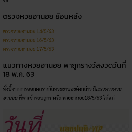
ตรวจหวยฮานอย ย้อนหลัง
ตรวจหวยฮานอย 14/5/63
ตรวจหวยฮานอย 16/5/63
ตรวจหวยฮานอย 17/5/63
แนวทางหวยฮานอย พาถูกรางวัลงวดวันที่
18 พ.ค. 63
ทั้งนี้จากการออกผลรางวัลหวยฮานอยดังกล่าว มี
แนวทางหวย
ฮานอย
ที่พาเข้ารอบถูกรางวัล หวยฮานอย18/5/63 ได้แก่