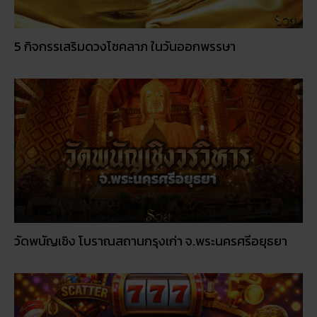
5 กิจกรรเสริมดวงโชคลาภ ในวันออกพรรษา
วัดพนัญเชิง โบราณสถานกรุงเก่า จ.พระนครศรีอยุธยา