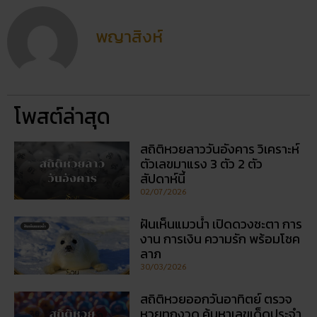
พญาสิงห์
โพสต์ล่าสุด
สถิติหวยลาววันอังคาร วิเคราะห์
ตัวเลขมาแรง 3 ตัว 2 ตัว
สัปดาห์นี้
02/07/2026
ฝันเห็นแมวน้ำ เปิดดวงชะตา การ
งาน การเงิน ความรัก พร้อมโชค
ลาภ
30/03/2026
สถิติหวยออกวันอาทิตย์ ตรวจ
หวยทุกงวด ค้นหาเลขเด็ดประจำ