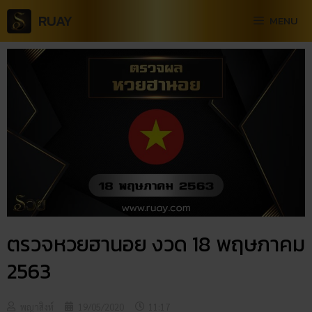
RUAY
MENU
ตรวจหวยฮานอย งวด 18 พฤษภาคม
2563
พญาสิงห์
19/05/2020
11:17