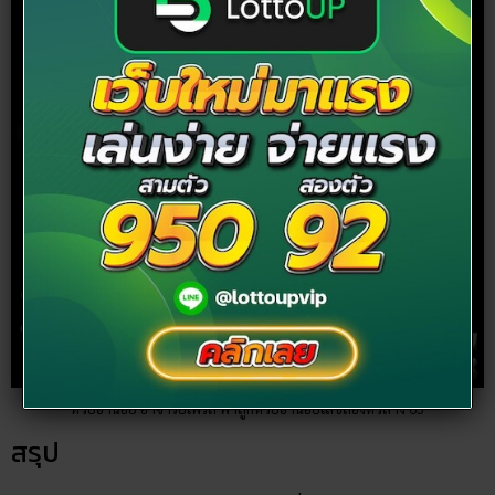
หวยฮานอย อาจารย์เฟิร์ส พาถูกหวยฮานอยเลขสองตัวล่าง 63
สรุป