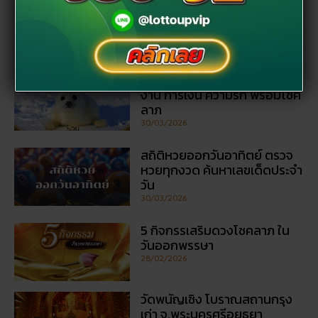
สถิติหวยลาววันอังคาร วิเคราะห์
ตัวเลขมาแรง 3 ตัว 2 ตัว
สัปดาห์นี้
02/07/2026
ฝันเห็นแมวน้ำ เปิดดวงชะตา การ
งาน การเงิน ความรัก พร้อมโชค
ลาภ
30/03/2026
สถิติหวยออกวันอาทิตย์ ตรวจ
หวยทุกงวด ค้นหาเลขเด็ดประจำ
วัน
30/03/2026
5 กิจกรรเสริมดวงโชคลาภ ใน
วันออกพรรษา
28/02/2026
วัดพนัญเชิง โบราณสถานกรุง
เก่า จ.พระนครศรีอยุธยา