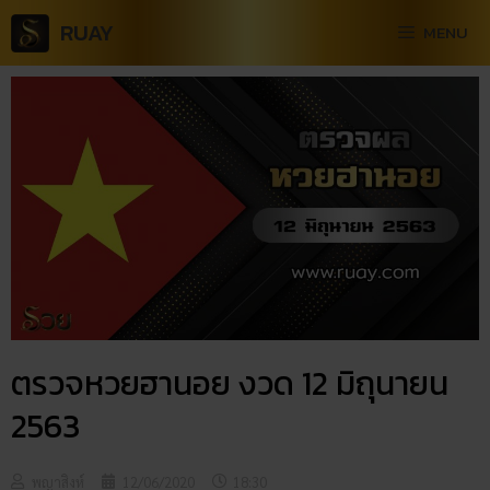
RUAY
MENU
ตรวจหวยฮานอย งวด 12 มิถุนายน
2563
พญาสิงห์
12/06/2020
18:30