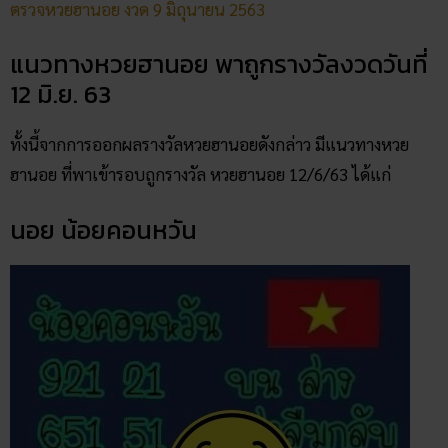
ตรวจหวยฮานอย งวด 9 มิถุนายน 2563
แนวทางหวยฮานอย พาถูกรางวัลงวดวันที่
12 มิ.ย. 63
ทั้งนี้จากการออกผลรางวัลหวยฮานอยดังกล่าว มีแนวทางหวย
ฮานอย ที่พาเข้ารอบถูกรางวัล หวยฮานอย 12/6/63 ได้แก่
นอย น้อยคอนหวัน