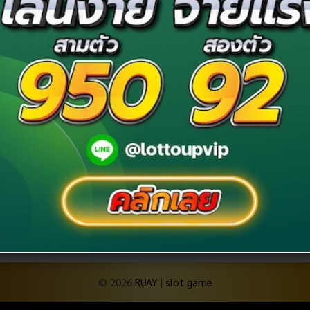
หมอไก่ พ.พาทินี
ม
© 2026
RUAY
|
slot game