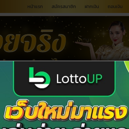
หน้าแรก
สมัครสมาชิก
ฝากเงิน
ถอนเงิน
คลิกสมัคร
คลิกแทงหว
สมาชิก