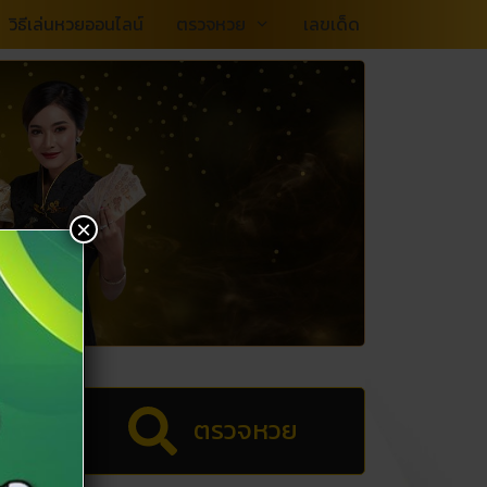
วิธีเล่นหวยออนไลน์
ตรวจหวย
เลขเด็ด
×
ย
ตรวจหวย