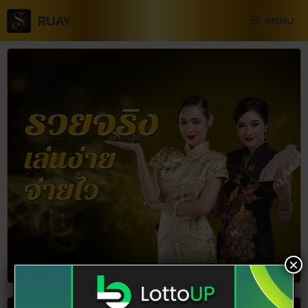
RUAY
MENU
×