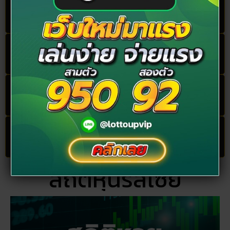
คลิกแอดไลน์ด่วน
คลิกสมัครสมาชิก
คลิกแทงหวย
ตรวจหวย
สถิติหุ้นรัสเซีย