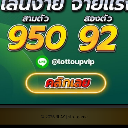
สถิติหวยหุ้นเยอรมัน
© 2026
RUAY
|
slot game