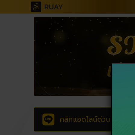
RUAY
คลิกแอดไลน์ด่วน