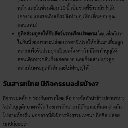
หลัก และในช่วงเดือน 10 นี้ เป็นช่วงที่ข้าวกล้ากำลัง
งอกงาม และรอเก็บเกี่ยว จึงทำบุญเพื่อเลี้ยงขอบคุณ
ตอบแทน)
อุทิศส่วนกุศลให้กับสัตว์นรกหรือเปรตตาม
โดยเชื่อกันว่า
ในวันนี้ ยมบาลจะปล่อยบรรดาผีเปรตให้กลับมาเยี่ยมลูก
หลานเพื่อรับส่วนกุศลปีละครั้ง หากไม่มีใครทำบุญให้
ตอนเดินทางกลับก็จะอดอยาก และก็จะสาปแช่งลูก
หลานในตระกูลที่เพิกเฉยไม่ทำบุญให้
วันสารท​ไทย มีกิจกรรมอะไรบ้าง?
กิจกรรมหลัก ๆ ของวันสารทไทย คือ การจัดทำนำข้าวปลาอาหาร
ไปทำบุญตักบาตรที่วัด โดยการตักบาตรมีลักษณะที่แตกต่างกัน
ไปตามท้องถิ่น นอกจากนี้ยังมีการฟังธรรมเทศนา ถือศีล ปล่อย
นกปล่อยปลา