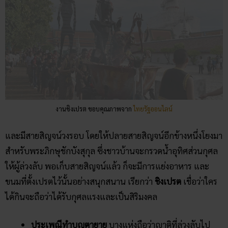
งานชิงเปรต ขอบคุณภาพจาก
ไทยรัฐออนไลน์
และมีสายสิญจน์วงรอบ โดยให้ปลายสายสิญจน์อีกข้างหนึ่งโยงมา
สำหรับพระภิกษุชักบังสุกุล ซึ่งชาวบ้านจะกรวดน้ำอุทิศส่วนกุศล
ให้ผู้ล่วงลับ พอเก็บสายสิญจน์แล้ว ก็จะมีการแย่งอาหาร และ
ขนมที่ตั้งเปรตไว้นั้นอย่างสนุกสนาน เรียกว่า
ชิงเปรต
เชื่อว่าใคร
ได้กินจะถือว่าได้รับกุศลแรงและเป็นสิริมงคล
ประเพณีทำบุญตายาย
บางแห่งถือว่าญาติที่ล่วงลับไป