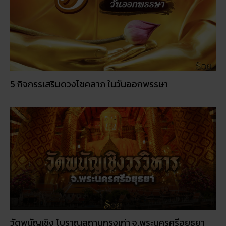
5 กิจกรรเสริมดวงโชคลาภ ในวันออกพรรษา
วัดพนัญเชิง โบราณสถานกรุงเก่า จ.พระนครศรีอยุธยา