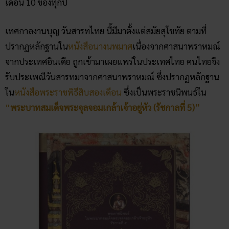
เดือน 10 ของทุกปี
เทศกาลงานบุญ วันสารทไทย นี้มีมาตั้งแต่สมัยสุโขทัย ตามที่
ปรากฏหลักฐานใน
หนังสือนางนพมาศ
เนื่องจากศาสนาพราหมณ์
จากประเทศอินเดีย ถูกเข้ามาเผยแพร่ในประเทศไทย คนไทยจึง
รับประเพณีวันสารทมาจากศาสนาพราหมณ์ ซึ่งปรากฏหลักฐาน
ใน
หนังสือพระราชพิธีสิบสองเดือน
ซึ่งเป็นพระราชนิพนธ์ใน
“
พระบาทสมเด็จพระจุลจอมเกล้าเจ้าอยู่หัว (รัชกาลที่ 5)”