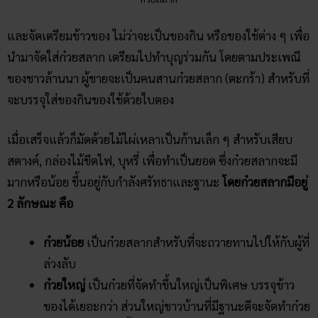
และจัดเตรียมข้าวของ ไม่ว่าจะเป็นของกิน หรือของใช้ต่าง ๆ เพื่อ
นำมาจัดใส่ก๋วยสลาก เตรียมไปทำบุญร่วมกัน โดยตามประเพณี
ของชาวล้านนา ผู้ชายจะเป็นคนสานก๋วยสลาก (ตะกร้า) สำหรับที่
จะบรรจุใส่ของกินของใช้ด้วยใบตอง
เมื่อเสร็จแล้วก็มัดด้วยไม้ไผ่เหลาเป็นก้านเล็ก ๆ สำหรับเสียบ
สตางค์, กล่องไม้ขีดไฟ, บุหรี่ เพื่อทำเป็นยอด ซึ่งก๋วยสลากจะมี
มากหรือน้อย ขึ้นอยู่กับกำลังศรัทธาและฐานะ
โดยก๋วยสลากมีอยู่
2 ลักษณะ คือ
ก๋วยน้อย
เป็นก๋วยสลากสำหรับที่จะถวายทานไปให้กับผู้ที่
ล่วงลับ
ก๋วยใหญ่
เป็นก๋วยที่จัดทำขึ้นใหญ่เป็นพิเศษ บรรจุข้าว
ของได้เยอะกว่า ส่วนใหญ่ชาวบ้านที่มีฐานะดีจะจัดทำก๋วย