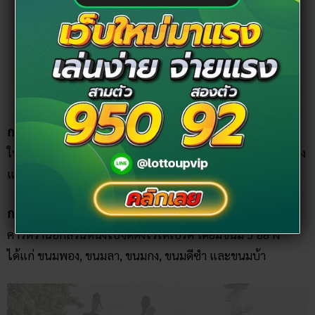
ความสัมพันธ์กับอินเดีย เหมือนวันสารทไทยของคนไทย
ในภาคกลาง
ประเพณีจัดหมรับ (อ่านว่า หมับ แปลว่า สำรับ)
จะถูก
แยกออกเป็นอีก 2 อย่างคือ การยกหมรับ และการชิง
เปรต
การยกหมรับ
คือ การจัดเสบียงอาหารเป็นสำรับถวายพระภิกษุ
ในช่วงเวลาเช้าก่อนเพล จะจัดเป็นขบวนแห่ใหญ่โตก็ได้ บางแห่ง
แต่งตัวเป็นเปรตเข้าร่วมไปในขบวนด้วย
การชิงเปรต
คือ ขั้นตอนสุดท้ายของการทำบุญ จะจัดเอาอาหาร
คาวหวานอีกส่วนหนึ่งไปจัดตั้งไว้ให้เปรต โดยมีขนม 5 อย่าง
ได้แก่ ขนมพอง, ขนมลา, ขนมกง, ขนมดีซำ และขนมบ้า