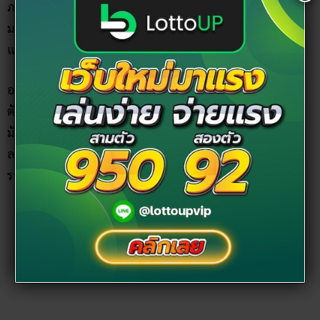
อย่างไรก็ตาม ระหว่างที่ทำพิธีขอเลขเด็ดกันอยู่นั้น มีการโชว์
ตัวเลข 3 ตัว คือ 941 ส่วน 2 ตัวคือ 98, 89 สุดแท้แต่ดวงใครดวง
มัน ซึ่งเลข 89 และ 98 นั้นถือว่าเป็นเลขดัง และตอนนี้ แผงขาย
ลอตเตอรี่ก็ไม่มีขายแล้วเช่นกัน ขณะที่เลขใกล้เคียง ยังถูกตั้ง
ราคาขายถึงใบละ 300-500 บาทเลยทีเดียว