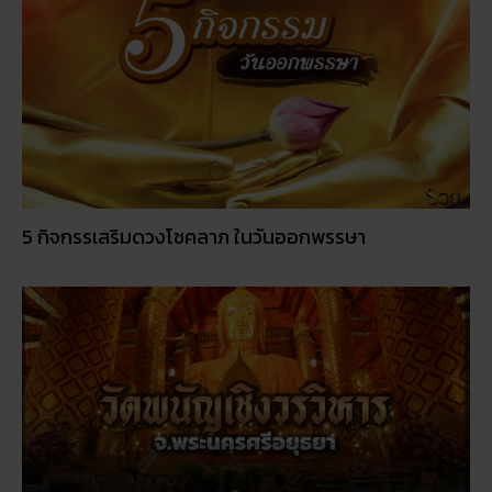
5 กิจกรรเสริมดวงโชคลาภ ในวันออกพรรษา
วัดพนัญเชิง โบราณสถานกรุงเก่า จ.พระนครศรีอยุธยา