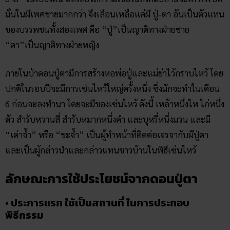
มั่นในผีเพศชายมากกว่า จึงเลือนเหลือแค่ผี ปู่-ตา อันเป็นตัวแทน
ของบรรพชนทั้งสองเพศ คือ “ปู่”เป็นญาติทางฝ่ายชาย
“ตา”เป็นญาติทางฝ่ายหญิง
ภายในป่าดอนปู่ตามีการสร้างหอพ่อปู่และแม่ย่าไว้กราบไหว้ โดย
ปกติในรอบปีจะมีการเซ่นไหว้ใหญ่ครั้งหนึ่ง ซึ่งมักจะทำในเดือน
6 ก่อนจะลงทำนา โดยจะมีของเซ่นไหว้ ดังนี้ เหล้าหนึ่งไห ไก่หนึ่ง
ตัว สำรับหวานสี่ สำรับหมากหนึ่งคำ และบุหรี่หนึ่งมวน และมี
“เต่าจ้ำ” หรือ “ขะจ้ำ” เป็นผู้ทำหน้าที่ติดต่อเจรจากับผีปู่ตา
และเป็นผู้กล่าวนำและกล่าวแทนชาวบ้านในพิธีเซ่นไหว้
ลักษณะการใช้ประโยชน์จากดอนปู่ตา
• ประการแรก ใช้เป็นสถานที่ ในการประกอบ
พิธีกรรม