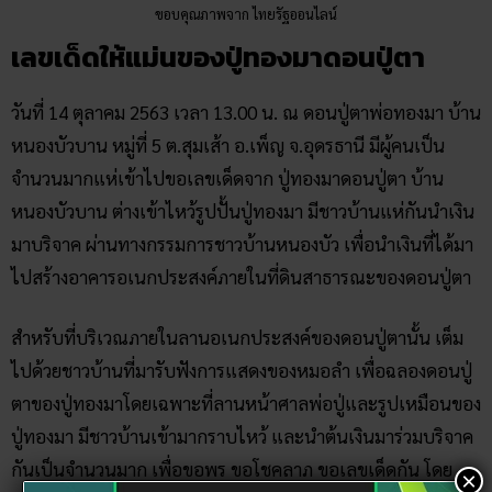
หนองบัวบาน หมู่ที่ 5 ต.สุมเส้า อ.เพ็ญ จ.อุดรธานี มีผู้คนเป็น
จำนวนมากแห่เข้าไปขอเลขเด็ดจาก ปู่ทองมาดอนปู่ตา
บ้าน
หนองบัวบาน ต่างเข้าไหว้รูปปั้นปู่ทองมา มีชาวบ้านแห่กันนำเงิน
มาบริจาค ผ่านทางกรรมการชาวบ้านหนองบัว เพื่อนำเงินที่ได้มา
ไปสร้างอาคารอเนกประสงค์ภายในที่ดินสาธารณะของดอนปู่ตา
สำหรับที่บริเวณภายในลานอเนกประสงค์ของดอนปู่ตานั้น เต็ม
ไปด้วยชาวบ้านที่มารับฟังการแสดงของหมอลำ เพื่อฉลองดอนปู่
ตาของปู่ทองมาโดยเฉพาะที่ลานหน้าศาลพ่อปู่และรูปเหมือนของ
ปู่ทองมา มีชาวบ้านเข้ามากราบไหว้ และนำต้นเงินมาร่วมบริจาค
กันเป็นจำนวนมาก เพื่อขอพร ขอโชคลาภ ขอเลขเด็ดกัน โดย
ภายในวันนี้ช่วงบ่าย จะมีการประกอบพิธีรำบวงสรวงถวายปู่ทอง
มาและขอเลขเด็ดกัน มีชาวบ้านยืนรอตัวเลขเด็ดกันอย่างหนา
แน่น
×