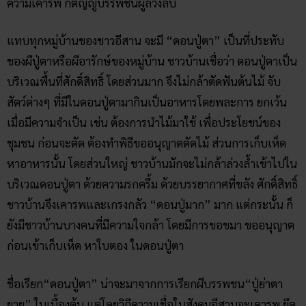
ความเคารพ กตัญญูบรรพชนผู้ล่วงลับ
แทบทุกหมู่บ้านของชาวอีสาน จะมี “ดอนปู่ตา” เป็นที่ประทับ
ของผีปู่ตาหรือผีอารักษ์ของหมู่บ้าน ชาวบ้านเชื่อว่า ดอนปู่ตาเป็น
บริเวณพื้นที่ศักดิ์สิทธิ์ โดยส่วนมาก จึงไม่กล้าตัดฟันต้นไม้ จับ
สัตว์ต่างๆ ที่มีในดอนปู่ตามากินเป็นอาหารโดยพละการ ยกเว้น
เมื่อมีความจำเป็น เช่น ต้องการนำไม้มาใช้ เพื่อประโยชน์ของ
ชุมชน ก่อนจะตัด ต้องทำพิธีขออนุญาตตัดไม้ ส่วนการเก็บเห็ด
หาอาหารนั้น โดยส่วนใหญ่ ชาวบ้านมักจะไม่กล้าล่วงล้ำเข้าไปใน
บริเวณดอนปู่ตา ด้วยความรกครึ้ม ด้วยบรรยากาศที่ขลัง ศักดิ์สิทธิ์
ชาวบ้านจึงเคารพและเกรงกลัว “ดอนปู่มาก” มาก แต่กระนั้น ก็
ยังมีชาวบ้านบางคนที่มีความใจกล้า โดยมีการขอขมา ขออนุญาต
ก่อนเข้าเก็บเห็ด หาใบตอง ในดอนปู่ตา
ชื่อเรียก“ดอนปู่ตา” น่าจะมาจากการเรียกผีบรรพชน“ปู่ย่าตา
ยาย” ในเบื้องต้น แต่โดยวิถีความเชื่อในสังคมอีสานจะเคารพ ยึด