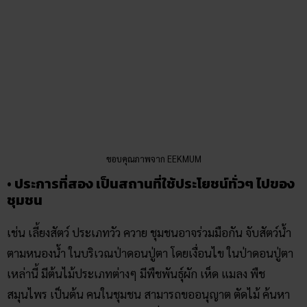
ขอบคุณภาพจาก EEKMUM
• ประการที่สอง เป็นสถานที่ใช้ประโยชน์ทั่วๆ ไปของ
ชุมชน
เช่น เลี้ยงสัตว์ ประเภทวัว ควาย ชุมชนอาจร่วมมือกัน จับสัตว์น้ำ
ตามหนองน้ำ ในบริเวณป่าดอนปู่ตา โดยเงื่อนไข ในป่าดอนปู่ตา
เหล่านี้ มีต้นไม้ประเภทต่างๆ มีพืชพันธุ์ผัก เห็ด แมลง พืช
สมุนไพร เป็นต้น คนในชุมชน สามารถขออนุญาต ตัดไม้ ค้นหา
เก็บผลิตผลป่ามาสร้างบ้านเรือนที่อยู่อาศัย ตามความจำเป็น
เฉพาะราย บางบ้านเก็บใบตอง ของไม้บางชนิด มาเย็บเป็นฝากั้น
ห้อง หรือแม้แต่ใช้เศษไม้ และกิ่งไม้มาเป็นเชื้อเพลิง ตลอดจนทำ
เป็น ไม้หลักสำหรับพืชประเภทแตงกวา แตงร้าน เป็นต้น ซึ่งการ