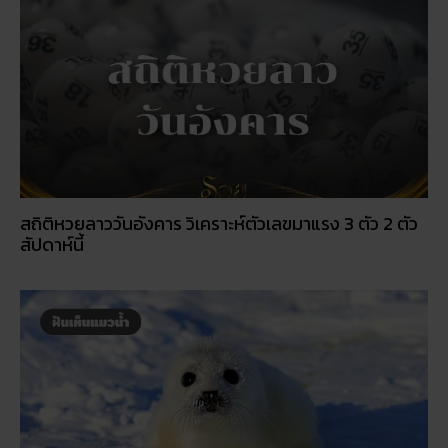
สถิติหวยลาววันอังคาร วิเคราะห์ตัวเลขมาแรง 3 ตัว 2 ตัว
สัปดาห์นี้
ฝันเห็นแมวน้ำ เปิดดวงชะตา การงาน การเงิน ความรัก
พร้อมโชคลาภ