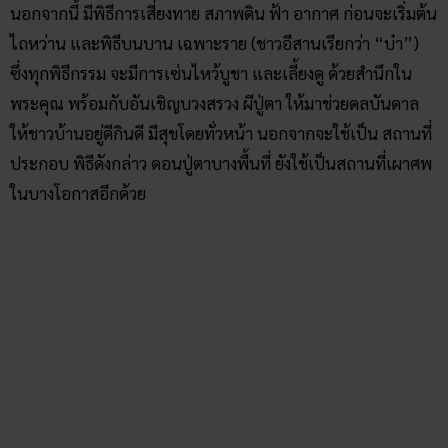
นอกจากนี้ มีพิธีการเสี่ยงทาย สภาพดิน ฟ้า อากาศ ก่อนจะเริ่มต้น
ไถหว่าน และพิธีบนบาน เฉพาะราย (ชาวอีสานเรียกว่า “บ๋า”)
ซึ่งทุกพิธีกรรม จะมีการเซ่นไหว้บูชา และเลี้ยงดู ด้วยสำนึกใน
พระคุณ พร้อมกับอันเชิญบวงสรวง ผีปู่ตา ให้มาช่วยดลบันดาล
ให้ชาวบ้านอยู่ดีกินดี มีสุขโดยทั่วหน้า นอกจากจะใช้เป็น สถานที่
ประกอบ พิธีดังกล่าว ดอนปู่ตาบางพื้นที่ ยังใช้เป็นสถานที่เผาศพ
ในบางโอกาสอีกด้วย