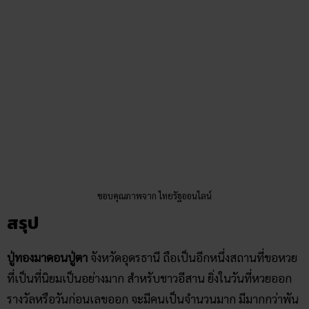
ขอบคุณภาพจาก ไทยรัฐออนไลน์
สรุป
ปู่ทองมาดอนปู่ตา
จังหวัดอุดรธานี ถือเป็นอีกหนึ่งสถานที่ขอหวย
ที่เป็นที่นิยมเป็นอย่างมาก สำหรับชาวอีสาน ยิ่งในวันที่หวยออก
รางวัลหรือวันก่อนเลขออก จะมีคนเป็นจำนวนมาก มีมากกว่าพัน
คน เข้าไปขอเลขเด็ดจากปู่ทองมาดอนปู่ตา เพราะเคยมีคนบอก
ต่อกันมาว่า มีคนมาขอเลขที่นี่แล้วถูกรางวัลไปตามๆ กัน ทำให้มี
ผู้คนเข้ามาขอเลขเป็นจำนวนมาก ใครสนใจ ก็สามารถเข้าไปขอ
เลขกันได้นะคะ
ก่อนจากกันไป ใครที่อยากอ่านบทความดีๆ เด็ดๆ ทั้งเรื่องความ
เชื่อ แรงศรัทธา ทำนายฝัน ดูดวง สิ่งศักดิ์สิทธิ์ สูตรหวย สถิติหวย