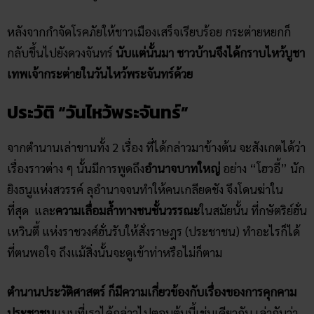
หลังจากกำจัดโรคภัยให้ชาวเมืองเสร็จเรียบร้อย กระต่ายหยกก็
กลับขึ้นไปยังดวงจันทร์
นับแต่นั้นมา ชาวบ้านจึงได้กราบไหว้บูชา
เทพเจ้ากระต่ายในวันไหว้พระจันทร์ด้วย
ประวัติ “วันไหว้พระจันทร์”
จากตำนานเล่าขานทั้ง 2 เรื่อง ที่ได้กล่าวมาข้างต้น จะสังเกตได้ว่า
เรื่องราวต่าง ๆ นั้นมีการพูดถึง
อำนาจบาทใหญ่
อย่าง “โฮวอี้” นัก
ยิงธนูแห่งสวรรค์ ลุอำนาจจนทำให้คนเกลียดชัง จึงโดนฆ่าใน
ที่สุด และ
ความเลื่อมล้ำทางชนชั้นวรรณะ
ในสมัยนั้น ที่กษัตริย์ฮั่น
เหวินตี้ แห่งราชวงศ์ฮั่นรับให้สั่งราษฎร (ประชาชน) ทำอะไรก็ได้
ที่ตนพอใจ ถึงแม้สิ่งนั้นจะดูเข้าท่าหรือไม่ก็ตาม
ตำนานประวัติศาสตร์ ก็มีความเกี่ยวข้องกับเรื่องของการคุกคาม
ประชาชน
แบบที่เราได้กล่าวไปตอนต้นนี้เช่นเดียวกัน เล่ากันว่า