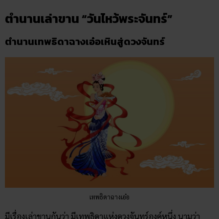
ตำนานเล่าขาน “วันไหว้พระจันทร์”
ตำนานเทพธิดาฉางเอ๋อเหินสู่ดวงจันทร์
เทพธิดาฉางเอ๋อ
มีเรื่องเล่าขานกันว่า มีเทพธิดาแห่งดวงจันทร์องค์หนึ่ง นามว่า