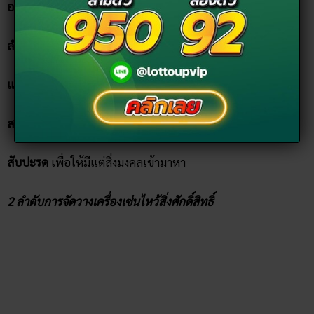
องุ่น
เพื่อให้การงานการค้าก้าวหน้ารุ่งเรือง
ลําไย
เพื่อให้เกิดความอุดมสมบูรณ์ ลูกหลานรุ่งเรือง
แอปเปิ้ล
เพื่อให้ในครอบครัวร่มเย็นเป็นสุข
สาลี่
เพื่อให้มีเงินทองไหลมาเทมา
สับปะรด
เพื่อให้มีแต่สิ่งมงคลเข้ามาหา
2 ลำดับการจัดวางเครื่องเซ่นไหว้สิ่งศักดิ์สิทธิ์