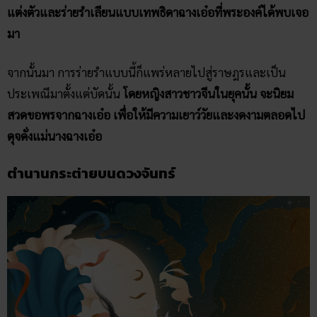
แต่งตัวและร่ายรำเลียนแบบเทพธิดาฉางเอ๋อที่พระองค์ได้พบเจอ
มา
จากนั้นมา การร่ายรำแบบนี้ก็แพร่หลายไปสู่ราษฎรและเป็น
ประเพณีมาตั้งแต่บัดนั้น
โดยหญิงสาวชาวจีนในยุคนั้น จะนิยม
สวดขอพรจากฉางเอ๋อ เพื่อให้มีความเยาว์วัยและงดงามตลอดไป
ดุจดั่งแม่นางฉางเอ๋อ
ตำนานกระต่ายบนดวงจันทร์