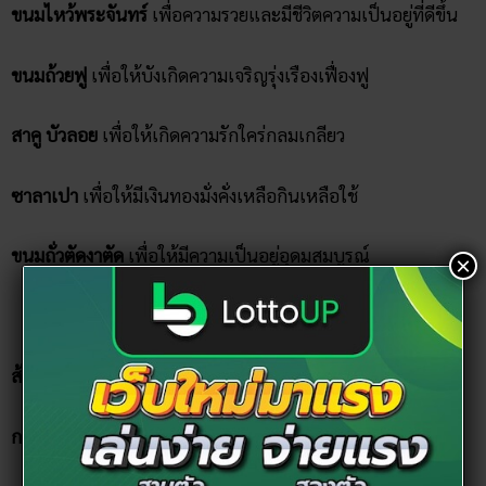
ขนมไหว้พระจันทร์
เพื่อความรวยและมีชีวิตความเป็นอยู่ที่ดีขึ้น
ขนมถ้วยฟู
เพื่อให้บังเกิดความเจริญรุ่งเรืองเฟื่องฟู
สาคู บัวลอย
เพื่อให้เกิดความรักใคร่กลมเกลียว
ซาลาเปา
เพื่อให้มีเงินทองมั่งคั่งเหลือกินเหลือใช้
ขนมถั่วตัดงาตัด
เพื่อให้มีความเป็นอยู่อุดมสมบูรณ์
×
ผลไม้ 4 อย่าง
ควรเป็นผลไม้ที่เป็นมงคล เช่น
ส้ม
เพื่อบังเกิดมหาโชค มหามงคล
กล้วยหอม
เพื่อให้ทุกการงานราบรื่น และมีชื่อเสียง