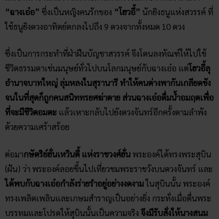
“ฉางเอ๋อ”
ซึ่งเป็นหญิงคนรักของ
“โฮวอี้”
นักยิงธนูแห่งสวรรค์ ที่
ใช้ธนูยิงดวงอาทิตย์ตกลงไปถึง 9 ดวงจากทั้งหมด 10 ดวง
ซึ่งเป็นการกระทำที่ฝ่าฝืนบัญชาสวรรค์ จึงโดนลงทัณฑ์ให้ไปใช้
ชีวิตธรรมดาเช่นมนุษย์ทั่วไปบนโลกมนุษย์กับฉางเอ๋อ แต่
โฮวอี้ลุ
อำนาจบาทใหญ่ ลุ่มหลงในสุรานารี ทำให้คนต่างพากันเกลียดชัง
จนในที่สุดก็ถูกคนสนิททรยศฆ่าตาย ส่วนฉางเอ๋อดื่มน้ำอมฤตเพื่อ
ที่จะมีชีวิตอมตะ
แล้วเหาะกลับไปยังดวงจันทร์อีกครั้งตามลำพัง
ด้วยความเศร้าสร้อย
ต่อมา
กษัตริย์ฮั่นเหวินตี้ แห่งราชวงศ์ฮั่น
พระองค์ได้ทรงพระสุบิน
(ฝัน) ว่า พระองค์ลอยขึ้นไปเที่ยวชมพระราชวังบนดวงจันทร์ และ
ได้พบกับฉางเอ๋อกำลังร่ายรำอยู่อย่างงดงาม
ในสุบินนั้น พระองค์
ทรงเพลิดเพลินและเกษมสำราญเป็นอย่างยิ่ง กระทั่งเมื่อตื่นพระ
บรรทมและโปรดให้สุบินนั้นเป็นความจริง
จึงมีรับสั่งให้นางสนม