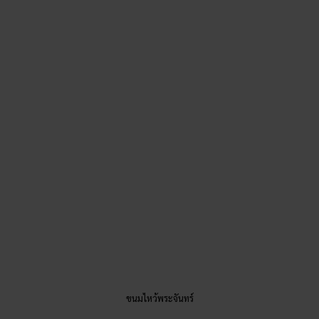
แสดงถึงความกลมเกลียว ปรองดอง และความสัมพันธ์ที่
แน่นแฟ้น
ขนมไหว้พระจันทร์
ขนมไหว้พระจันทร์
อย่างที่ได้กล่าวไปในช่วงของ
ประวัติวันไหว้พระจันทร์
ว่า
“ขนม