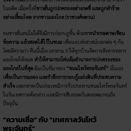
ในอดีต เมื่อครั้งที่
ชาวฮั่นถูกปกครองอย่างกดขี่ และถูกทำร้าย
อย่างเหี้ยมโหด จากชาวมองโกล (ราชวงศ์หยวน)
จนชาวฮั่นทนไม่ได้จึงมีการก่อกบฏขึ้น ด้วย
การนำกระดาษเขียน
ข้อความ แล้วสอดไส้ไว้ในขนม
เพื่อแอบส่งสาสน์บอกต่อ ๆ กัน
โดยมีความว่า คืนนี้เมื่อเวลายาม 3 ให้ทุกบ้านจัดการสังหารทหาร
มองโกลให้หมด
ทำให้สามารถโค่นล้มอำนาจการปกครองของ
มองโกลในที่สุด
อันเป็นที่มาของ
“ขนมไหว้พระจันทร์”
นั่นเอง
เพื่อเป็นการฉลอง และรำลึกการกอบกู้แผ่นดินที่ประสบความ
สำเร็จ
เลยกลายเป็นประเพณีการรับประทานขนมไหว้พระจันทร์
ในวันเทศกาลดังกล่าว และมีการสืบทอดกันตลอดมาจนถึง
ปัจจุบัน
“ความเชื่อ” กับ “เทศกาลวันไหว้
พระจันทร์”