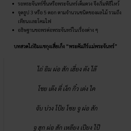
เตรียมสถานที่ด้วยการนำต้นอ้อยมาทำซุ้ม ผูกให้ยอดโค้ง
เข้าหากัน หันหน้าไปทางทิศตะวันออก แล้วติดโคมไฟสี
แดงประดับให้เสร็จเรียบร้อยก่อนพระจันทร์ลอยสูงเกิน
ขอบฟ้า
จัดโต๊ะวางของไหว้ให้ครบถ้วนและสวยงาม
รอพระจันทร์ขึ้นหรือพระจันทร์เต็มดวง จึงเริ่มพิธีไหว้
จุดธูป 3 หรือ 5 ดอก ตามจำนวนชนิดของผลไม้ รวมถึง
เทียนและโคมไฟ
อธิษฐานขอพรต่อพระจันทร์ในเรื่องต่าง ๆ
บทสวดไถ่อิมแชกุงเสี่ยเก็ง “พระคัมภีร์แม่พระจันทร์”
ไถ่ อิม ผ่อ สัก เฮี่ยง ตัง ไล๊