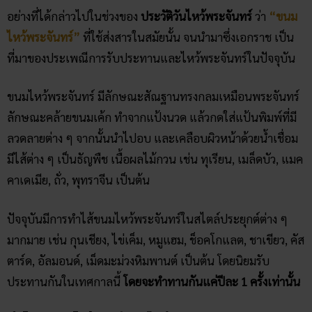
ไหว้พระจันทร์”
ที่ใช้ส่งสารในสมัยนั้น จนนำมาซึ่งเอกราช เป็น
ที่มาของประเพณีการรับประทานและไหว้พระจันทร์ในปัจจุบัน
ขนมไหว้พระจันทร์ มีลักษณะสัณฐานทรงกลมเหมือนพระจันทร์
ลักษณะคล้ายขนมเค้ก ทำจากแป้งนวด แล้วกดใส่แป้นพิมพ์ที่มี
ลวดลายต่าง ๆ จากนั้นนำไปอบ และเคลือบผิวหน้าด้วยน้ำเชื่อม
มีไส้ต่าง ๆ เป็นธัญพืช เนื้อผลไม้กวน เช่น ทุเรียน, เมล็ดบัว, แมค
คาเดเมีย, ถั่ว, พุทราจีน เป็นต้น
ปัจจุบันมีการทำไส้ขนมไหว้พระจันทร์ในสไตล์ประยุกต์ต่าง ๆ
มากมาย เช่น กุนเชียง, ไข่เค็ม, หมูแฮม, ช็อคโกแลต, ชาเขียว, คัส
ตาร์ด, อัลมอนด์, เม็ดมะม่วงหิมพานต์ เป็นต้น โดยนิยมรับ
ประทานกันในเทศกาลนี้
โดยจะทำทานกันแค่ปีละ 1 ครั้งเท่านั้น
ทำไม “ขนมไหว้พระจันทร์” ถึงแพง?