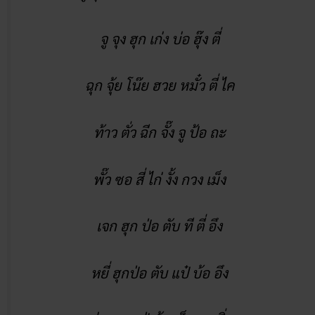
โชย เต๊ง ตี่ เง็ก กิ๋ว เต่ง ไค
จับ บ่วง โป้ย โซย จู ผ่อ สัก
จู ฮุก ผ่อ สัก เหลียง เปียง ไป๊
จู จุง ฮุก เก่ง บ่อ ฮุ๊ง ตี่
ฉุก จุ้ย โน๊ย ฮวย หมั๋ว ตี่ ไค
ท้าว ตั่ว ฉีก จั๊ง จู ป้อ ถะ
พั๊ว ซอ สี่ ไก่ งั้ง กวง เม็ง