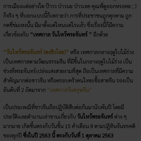
การเมืองแต่อย่างใด ป๊าวว ป่าวนะ ป่าวเลย คุณพี่ดูออกหรอคะ ; )
ก็จริง ๆ ที่บอกแบบนี้ก็เพราะว่า การที่ประชาชนถูกคุกคาม ถูก
กดขี่ข่มเหงนั้น มีมาตั้งแต่ไหนแต่ไรแล้ว ซึ่งเรื่องนี้ก็มีความ
เกี่ยวข้องกับ
“เทศกาล​ วันไหว้พระ​จันทร์ ”
อีกด้วย
“วันไหว้พระจันทร์ (ตงชิวโจย)”
หรือ เทศกาลกลางฤดูใบไม้ร่วง
เป็นเทศกาลตามวัฒนธรรมจีน ที่มีขึ้นในกลางฤดูใบไม้ร่วง เป็น
ช่วงที่พระจันทร์เปล่งแสงสวยงามที่สุด ถือเป็นเทศกาลที่มีความ
สำคัญมากต่อชาวจีน หรือครอบครัวคนไทยเชื้อสายจีน รองเป็น
อันดับที่ 2 ถัดมาจาก
“เทศกาลวันตรุษจีน”
เป็นประเพณีที่ชาวจีนถือปฏิบัติสืบต่อกันมานับพันปี โดยมี
ประวัติและตำนานเล่าขานเกี่ยวกับ
วันไหว้พระจันทร์
ต่าง ๆ
มากมาย เกิดขึ้นตรงกับวันขึ้น 15 ค่ำเดือน 8 ตามปฏิทินจันทรคติ
ของทุกปี
ซึ่งในปี 2563 นี้ ตรงกับวันที่ 1 ตุลาคม 2563