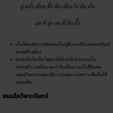
นั๊ง หลี่ หลั่ง หลั่ง หลี่ ซิง
เจก เฉียก ใจ เอียง ฮ่วย อุ่ย ติ๊ง
อู่ หนั่ง เนี่ยม ติ๊ก ฉีก เพียง ไถ่ อิม เก็ง
แซ ซี่ ปุก ตะ ตี่ เง็ก มึ๊ง
เก็บโต๊ะหลังจากเทียนดอกใหญ่ดับลง หรือก่อนพระจันทร์
จะเลยศีรษะไป
นำของไหว้มากิน โดยแบ่งให้เท่ากับจำนวนคนใน
ครอบครัว และมีขนาดเท่ากันเพื่อความเป็นสิริมงคล