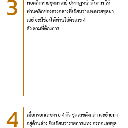
3
พอคลิกหวยชุดมาเลย์ ปรากฏหน้าดังภาพ ให้
ท่านคลิกช่องตรงกลางที่เขียนว่าแทงหวยชุดมา
เลย์ จะมีช่องให้ท่านใส่ตัวเลข 4
ตัว ตามที่ต้องการ
4
เมื่อกรอกเลขครบ 4 ตัว ชุดเลขดังกล่าวจะย้ายมา
อยู่ด้านล่าง ซึ่งเขียนว่ารายการแทง กรอกเลขชุด