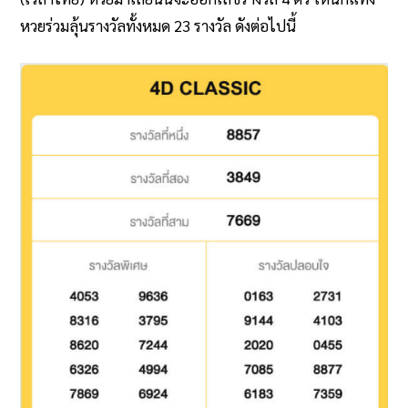
หวยร่วมลุ้นรางวัลทั้งหมด 23 รางวัล ดังต่อไปนี้