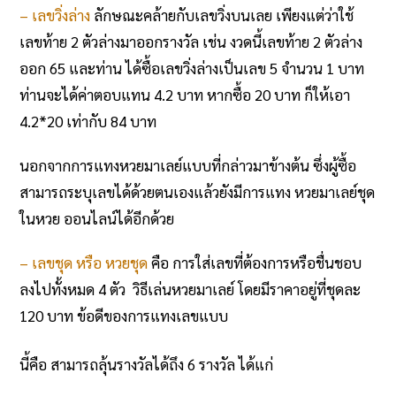
– เลขวิ่งล่าง
ลักษณะคล้ายกับเลขวิ่งบนเลย เพียงแต่ว่าใช้
เลขท้าย 2 ตัวล่างมาออกรางวัล เช่น งวดนี้เลขท้าย 2 ตัวล่าง
ออก 65 และท่าน ได้ซื้อเลขวิ่งล่างเป็นเลข 5 จำนวน 1 บาท
ท่านจะได้ค่าตอบแทน 4.2 บาท หากซื้อ 20 บาท ก็ให้เอา
4.2*20 เท่ากับ 84 บาท
นอกจากการแทงหวยมาเลย์แบบที่กล่าวมาข้างต้น ซึ่งผู้ซื้อ
สามารถระบุเลขได้ด้วยตนเองแล้วยังมีการแทง หวยมาเลย์ชุด
ในหวย ออนไลน์ได้อีกด้วย
– เลขชุด หรือ หวยชุด
คือ การใส่เลขที่ต้องการหรือชื่นชอบ
ลงไปทั้งหมด 4 ตัว วิธีเล่นหวยมาเลย์ โดยมีราคาอยู่ที่ชุดละ
120 บาท ข้อดีของการแทงเลขแบบ
นี้คือ สามารถลุ้นรางวัลได้ถึง 6 รางวัล ได้แก่