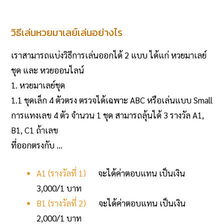
วิธีเล่นหวยมาเลย์เล่นอย่างไร
เราสามารถแบ่งวิธีการเล่นออกได้ 2 แบบ ได้แก่ หวยมาเลย์
ชุด และ หวยออนไลน์
1. หวยมาเลย์ชุด
1.1 ชุดเล็ก 4 ตัวตรง ตรวจได้เฉพาะ ABC หรือเล่นแบบ Small
การแทงเลข 4 ตัว จำนวน 1 ชุด สามารถลุ้นได้ 3 รางวัล A1,
B1, C1 ถ้าเลข
ที่ออกตรงกับ …
A1 (รางวัลที่ 1)
จะได้ค่าตอบแทน เป็นเงิน
3,000/1 บาท
B1 (รางวัลที่ 2)
จะได้ค่าตอบแทน เป็นเงิน
2,000/1 บาท