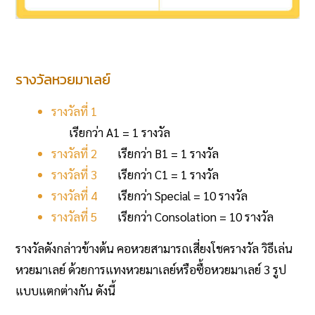
รางวัลหวยมาเลย์
รางวัลที่ 1
เรียกว่า A1 = 1 รางวัล
รางวัลที่ 2
เรียกว่า B1 = 1 รางวัล
รางวัลที่ 3
เรียกว่า C1 = 1 รางวัล
รางวัลที่ 4
เรียกว่า Special = 10 รางวัล
รางวัลที่ 5
เรียกว่า Consolation = 10 รางวัล
รางวัลดังกล่าวข้างต้น คอหวยสามารถเสี่ยงโชครางวัล วิธีเล่น
หวยมาเลย์ ด้วยการแทงหวยมาเลย์หรือซื้อหวยมาเลย์ 3 รูป
แบบแตกต่างกัน ดังนี้