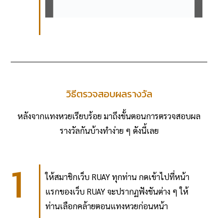
วิธีตรวจสอบผลรางวัล
หลังจากแทงหวยเรียบร้อย มาถึงขั้นตอนการตรวจสอบผล
รางวัลกันบ้างทำง่าย ๆ ดังนี้เลย
1
ให้สมาชิกเว็บ RUAY ทุกท่าน กดเข้าไปที่หน้า
แรกของเว็บ RUAY จะปรากฏฟังชันต่าง ๆ ให้
ท่านเลือกคล้ายตอนแทงหวยก่อนหน้า