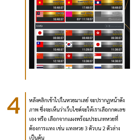
4
หลังคลิกเข้าไปในหวยมาเลย์ จะปรากฏหน้าดัง
ภาพ ซึ่งจะเห็นว่าเว็บไซต์จะให้เราเลือกกดเลข
เอง หรือ เลือกจากแผงพร้อมประเภทหวยที่
ต้องการแทง เช่น แทงหวย 3 ตัวบน 2 ตัวล่าง
เป็นต้น