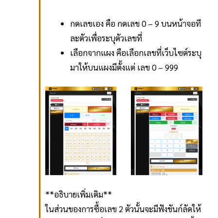
กดเลขเอง คือ กดเลข 0 – 9 บนหน้าจอที
ละตัวเพื่อระบุตัวเลขที่
เลือกจากแผง คือเลือกเลขที่เว็บไซต์ระบุ
มาให้บนแผงมีตั้งแต่ เลข 0 – 999
**อธิบายเพิ่มเติม**
ในส่วนของการซื้อเลข 2 ตัวนั้นจะมีฟังชันก์ลัดให้