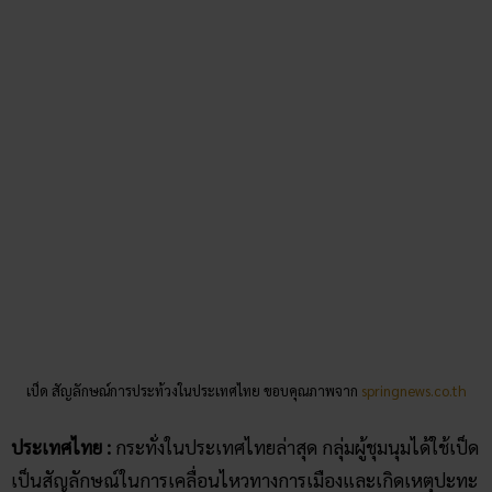
เป็ด สัญลักษณ์การประท้วงในประเทศไทย ขอบคุณภาพจาก
springnews.co.th
ประเทศไทย :
กระทั่งในประเทศไทยล่าสุด กลุ่มผู้ชุมนุมได้ใช้เป็ด
เป็นสัญลักษณ์ในการเคลื่อนไหวทางการเมืองและเกิดเหตุปะทะ
ขึ้นกับเจ้าหน้าที่ในวันที่ 17 พ.ย. 63 การปะทะระหว่างผู้ชุมนุม
และเจ้าหน้าที่เกิดขึ้นเป็นระลอก ตลอดระยะเวลากว่า 5 ชั่วโมง
และ
เป็ดยางถูกใช้เป็นอุปกรณ์ป้องกันของกลุ่มผู้ชุมนุม หลาย
คนใช้น้องเป็ดมากำบังน้ำที่ผสมแก๊สน้ำตา และเมื่อเหตุการณ์
สงบลงทุกคนเห็นซากน้องเป็ดที่พังยับเยิน
จนกลายเป็นภาพที่