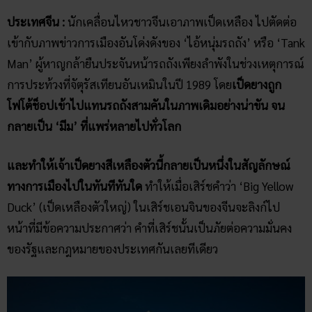
ประเทศจีน :
นักเคลื่อนไหวชาวจีนเอาภาพเป็ดเหลือง ไปตัดต่อ
เข้ากับภาพข่าวการเมืองอันโด่งดังของ ‘ไอ้หนุ่มรถถัง’ หรือ ‘Tank
Man’ ผู้หาญกล้ายืนประจันหน้ารถถังเพียงลำพังในช่วงเหตุการณ์
การประท้วงที่จัตุรัสเทียนอันเหมินในปี 1989 โดย
เป็ดยางถูก
โฟโต้ช็อปเข้าไปแทนรถถังสามคันในภาพเดิมอย่างน่าขัน จน
กลายเป็น ‘มีม’ ที่แพร่หลายไปทั่วโลก
และทำให้เจ้าเป็ดยางสีเหลืองตัวนี้กลายเป็นหนึ่งในสัญลักษณ์
ทางการเมืองไปในทันทีทันใด
ทำให้เมื่อเสิร์ชคำว่า ‘Big Yellow
Duck’ (เป็ดเหลืองตัวใหญ่) ในเสิร์ชเอนจินของจีนจะลิงก์ไป
หน้าที่มีข้อความประกาศว่า คำที่เสิร์ชนั้นเป็นภัยต่อความมั่นคง
ของรัฐและกฎหมายของประเทศกันเลยทีเดียว