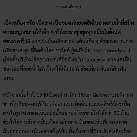
ของเล่นเป็ดยาง
เป็ดเหลือง หรือ เป็ดยาง เป็นของเล่นยอดฮิตในอ่างอาบน้ำที่สร้าง
ความสนุกสนานให้เด็ก ๆ ทั่วโลกมาทุกยุคทุกสมัยนับตั้งแต่
ศตวรรษที่ 19
แรกเริ่มมันผลิตจากยางตันแข็ง ๆ ด้วยกระบวนการ
ผลิตยางคงรูปที่คิดค้นโดย ชาร์ลส์ กู๊ดเยียร์ (Charles Goodyear)
ผู้ก่อตั้งบริษัทผลิตยางรถยนต์ชื่อดังอย่าง Goodyear หากแต่เป็น
ของเล่นที่ลอยน้ำไม่ได้ แค่ให้เด็กเอาไว้กัดเคี้ยวเล่นแก้คันฟัน
แทน
หลังจากนั้นในปี 1940 ปีเตอร์ กานีน (Peter Ganine) ประติมากร
ชาวรัสเซียน–อเมริกัน ได้ออกแบบ คิดค้น และจดสิทธิบัตรเป็ด
ยางในรูปของของเล่นลอยน้ำออกมา โดยขายไปได้กว่า 50 ล้าน
ตัวทั่วโลก หลังจากนั้นเป็ดยางก็กลายเป็นของเล่นที่แพร่หลาย
มันถูกออกแบบในหลายฟังก์ชั่น ทั้งเป็ดยางที่บีบแล้วส่งเสียงร้อง