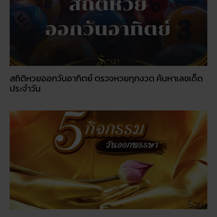
สถิติหวยออกวันอาทิตย์ ตรวจหวยทุกงวด ค้นหาเลขเด็ด
ประจำวัน
5 กิจกรรเสริมดวงโชคลาภ ในวันออกพรรษา