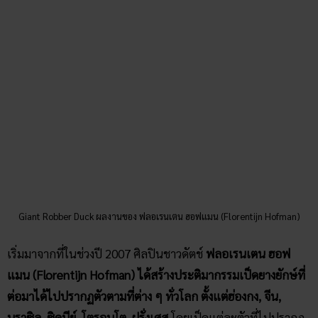
Giant Robber Duck ผลงานของ ฟลอเรนเตน ฮอฟแมน (Florentijn Hofman)
เริ่มมาจากที่ในช่วงปี 2007 ศิลปินชาวดัตช์
ฟลอเรนเตน ฮอฟ
แมน (Florentijn Hofman) ได้สร้างประติมากรรมเป็ดยางยักษ์ที่
ต่อมาได้ไปปรากฏตัวตามที่ต่าง ๆ ทั่วโลก ตั้งแต่ฮ่องกง, จีน,
บราซิล, ซิดนีย์, โตรอนโต, ฝรั่งเศส
โดยเป็ดแต่ละตัวที่ไปปรากฏ