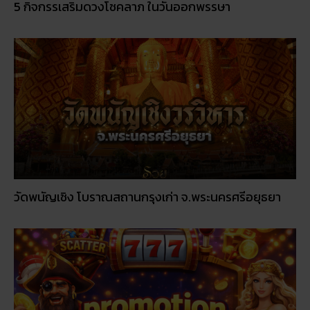
วัดพนัญเชิง โบราณสถานกรุงเก่า จ.พระนครศรีอยุธยา
โปรโมชั่นรายเดือน: อะไรคุ้มค่าในปี 2026