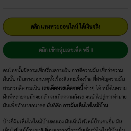
คลิก แทงหวยออนไลน์ ได้เงินจริง
คลิก เข้ากลุ่มเลขเด็ด ฟรี !!
คนไทยนั้นมีความเชื่อเรื่องความฝัน การตีความฝัน เชื่อว่าความ
ฝันนั้น เป็นลางบอกเหตุทั้งเรื่องดีและเรื่องร้าย ที่สำคัญความฝัน
สามารถตีความเป็น
เลขเด็ดหวยเด็ดงวดนี้
ต่างๆ ได้ หนึ่งในความ
ฝันที่หลายคนมักจะกลัว จนเกิดความกังวล จนนำไปสู่การทำนาย
ฝันเพื่อทำนายอนาคต นั่นก็คือ
การฝันเห็นไฟไหม้บ้าน
บ้างก็ฝันเห็นไฟไหม้บ้านตนเอง ฝันเห็นไฟไหม้บ้านคนอื่น ฝัน
เห็นไฟไหม้บ้านญาติ ซึ่งนอกจากนี้การฝันเห็นว่าไฟไหม้บ้านใน