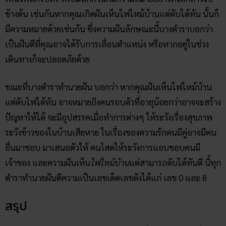
ปัญหาให้ได้ จะมีอุปสรรคเมื่อทำการต่างๆ ให้ระวังเรื่องสุขภาพ
ระวังข้าวของในบ้านเสียหาย ในเรื่องของความรักคนมีคู่อาจมีคน
อื่นมาชอบ มาเสนอตัวให้ คนโสดให้ระวังการแอบชอบคนมี
เจ้าของ และความฝันเห็น
ไฟไหม้บ้าน
แต่สามารถดับได้ทันตี นี้ทุก
ตำราทำนายฝันตีความเป็นเลขเด็ดเลขดังได้แก่ เลข 0 และ 8
สรุป
ความฝัน
กับการทำนายทายทัก หรือตีเลขเด็ด ดูเหมือนจะเป็น
ของคู่กันสำหรับคนไทยไปเสียแล้ว แม้จะเป็นความฝันเห็นไฟ
ไหม้บ้าน แต่ก็มีคำทำนายทายทักทั้งดีและร้ายต่างกันไป อีกทั้ง
บริบทของ
ฝันเห็นไฟไหม้บ้าน
ที่ต่างกันก็สามารถนำไปตีเป็นเลข
เด็ดที่แตกต่างกันได้ด้วย ซึ่งเลขเด็ดจากความฝันเห็นไฟไหม้บ้าน
ได้แก่
เลข 1-6-9-0-8-5 และ 4
บทความแนะนำ