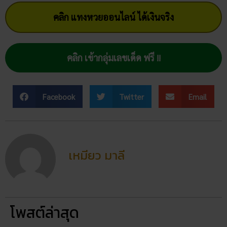
เหมียว มาลี
โพสต์ล่าสุด
สถิติหวยลาววันอังคาร วิเคราะห์
ตัวเลขมาแรง 3 ตัว 2 ตัว
สัปดาห์นี้
02/07/2026
ฝันเห็นแมวน้ำ เปิดดวงชะตา การ
งาน การเงิน ความรัก พร้อมโชค
ลาภ
30/03/2026