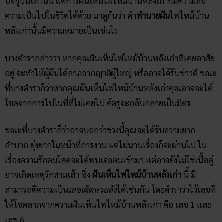
ปัจจุบันเท่านั้น แต่การฝันเห็นไฟไหม้บ้านหลังเก่าก็มีความสื่อ
ความเป็นไปในชีวิตได้ด้วย มาดูกันว่า คำ
ทำนายฝัน
ไฟไหม้บ้าน
หลังเก่านั้นมีความหมายเป็นเช่นไร
บางตำรากล่าวว่า หากคุณฝันเห็นไฟไหม้บ้านหลังเก่าที่เคยอาศัย
อยู่ จะทำให้ผู้ฝันได้ลาภจากญาติผู้ใหญ่ หรืออาจได้รับข่าวดี ขณะ
ที่บางตำราก็ว่าหากคุณฝันเห็นไฟไหม้บ้านหลังเก่าคุณอาจจะได้
โชคจากการไปในที่ที่ไม่เคยไป ศัตรูจะกลับกลายเป็นมิตร
ขณะที่บางตำราก็ว่าอาจบอกว่าช่วงนี้คุณจะได้รับความยาก
ลำบาก ยุ่งยากในหน้าที่การงาน แต่ไม่นานเรื่องก็จะผ่านไป ใน
เรื่องความรักคนโสดจะได้พบเจอคนเข้ามา แต่อาจยังไม่ใช่เนื้อคู่
อาจเกิดเหตุรักสามเส้า ซึ่ง
ฝันเห็นไฟไหม้บ้านหลังเก่า
นี้ มี
สามารถตีความเป็น
เลขเด็ดหวยดัง
ได้เช่นกัน โดยตำราว่าไว้เลขที่
ให้โชคลาภจากความฝันเห็นไฟไหม้บ้านหลังเก่า คือ เลข 1 และ
เลข 6