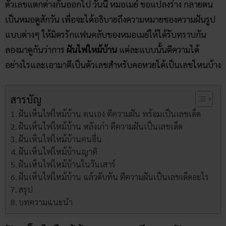
ตัวเลขแตกต่างกันออกไป วันนี้ หมอเมย์ ขอแปลงร่าง กลายตน
เป็นหมอดูสักวัน เพื่อจะได้อธิบายถึงความหมายของความฝันรูป
แบบต่างๆ ให้มิตรรักแฟนคลับของหมอเมย์ให้ได้รับทราบกัน
ลองมาดูกันว่าการ
ฝันไฟไหม้บ้าน
แต่ละแบบนั้นตีความได้
อย่างไรและเอามาตีเป็นตัวเลขสำหรับคอหวยได้เป็นเลขไหนบ้าง
สารบัญ
ฝันเห็นไฟไหม้บ้าน ตนเอง ตีความฝัน พร้อมเป็นเลขเด็ด
ฝันเห็นไฟไหม้บ้าน หลังเก่า ตีความฝันเป็นเลขเด็ด
ฝันเห็นไฟไหม้บ้านคนอื่น
ฝันเห็นไฟไหม้บ้านญาติ
ฝันเห็นไฟไหม้บ้านในวันเสาร์
ฝันเห็นไฟไหม้บ้าน แล้วดับทัน ตีความฝันเป็นเลขเด็ดอะไร
สรุป
บทความแนะนำ