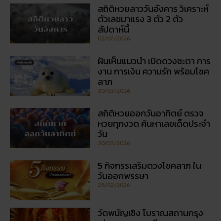
สถิติหวยออกวันอาทิตย์ ตรวจ
หวยทุกงวด ค้นหาเลขเด็ดประจำ
วัน
30/03/2026
5 กิจกรรเสริมดวงโชคลาภ ใน
วันออกพรรษา
28/02/2026
วัดพนัญเชิง โบราณสถานกรุง
เก่า จ.พระนครศรีอยุธยา
28/02/2026