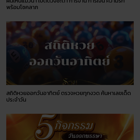
ฝันเห็นแมวน้ำ เปิดดวงชะตา การงาน การเงิน ความรัก
พร้อมโชคลาภ
สถิติหวยออกวันอาทิตย์ ตรวจหวยทุกงวด ค้นหาเลขเด็ด
ประจำวัน