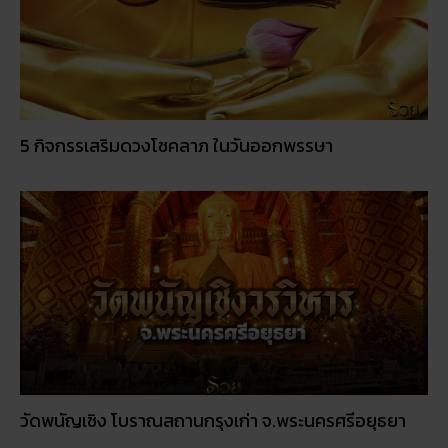
5 กิจกรรเสริมดวงโชคลาภ ในวันออกพรรษา
วัดพนัญเชิง โบราณสถานกรุงเก่า จ.พระนครศรีอยุธยา