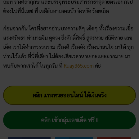
ถมที่ วางศิลาฤกษ์ และบรรจุพระบรมสารีริกธาตุด้วยตัวเอง ก็ไป
ต้องไปที่นี่เลย! ที่ เจดีย์มหามงคลบัว จังหวัด ร้อยเอ็ด
ก่อนจากกัน ใครที่อยากอ่านบทความดีๆ เด็ดๆ ทั้งเรื่องความเชื่อ
แรงศรัทธา ทำนายฝัน ดูดวง สิ่งศักดิ์สิทธิ์ สูตรหวย สถิติหวย เลข
เด็ด เราได้ทำการรวบรวม เรื่องดี เรื่องดัง เรื่องน่าสนใจ มาให้ ทุก
ท่านไว้แล้ว ที่นี่ที่เดียว ไม่ต้องเสียเวลาหาเยอะแยะมากมาย มา
พบกับพวกเราได้ ในทุกวัน ที่
Ruay365.com
ค่ะ
คลิก แทงหวยออนไลน์ ได้เงินจริง
คลิก เข้ากลุ่มเลขเด็ด ฟรี !!