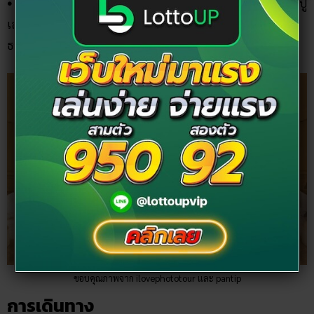
• ชั้นสี่ชั้นบนสุด
เป็นที่ประดิษฐานพระประธาน รูปเหมือนหลวงปู่
เสาร์ หลวงปู่มั่น หลวงตามหาบัว และหลวงปู่หล้า โดยมีพระอัฐิ
ธาตุของ พ่อแม่ครูบาอาจารย์ ให้กราบไหว้ด้วย
ขอบคุณภาพจาก ilovephototour และ pantip
การเดินทาง