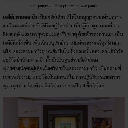
ขอบคุณภาพจาก ilovephototour และ pantip
เจดีย์มหามงคลบัว
เป็นเจดีย์เดียว ที่ได้รับอนุญาตจากท่านหลวง
ตา ในขณะที่ท่านยังมีชีวิตอยู่ โดยท่านเป็นผู้ที่มาดูการถมที่ วาง
ศิลาฤกษ์ และบรรจุพระบรมสารีริกธาตุ ด้วยตัวของท่านเอง เป็น
เจดีย์ที่สร้างขึ้น เพื่อเป็นอนุสรณ์สถานแด่พระธรรมวิสุทธิมงคล
หรือ หลวงตามหาบัวญาณสัมปันโน ซึ่งขณะนั้นหลวงตา ได้จำวัด
อยู่ที่วัดป่าบ้านตาด อีกทั้ง ยังเป็นศูนย์รวมจิตใจของ
พุทธศาสนิกชนผู้เลื่อมใสศรัทธาในหลวงตามหาบัว เป็นสถานที่
เผยแพร่ธรรมะ และ ใช้เป็นสถานที่ใน การปฏิบัติธรรมของชาว
พุทธทุกท่าน โดยตัวเจดีย์ ได้แบ่งออกเป็น 4 ชั้น ได้แก่