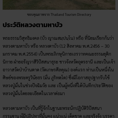
ขอบคุณภาพจาก Thailand Tourism Directory
ประวัติหลวงตามหาบัว
พระธรรมวิสุทธิมงคล (บัว ญาณสมฺปนฺโน) หรือ ที่นิยมเรียกกันว่า
หลวงตามหาบัว หรือ หลวงตาบัว (12 สิงหาคม พ.ศ.2456 – 30
มกราคม พ.ศ.2554) เป็นพระภิกษุนิกายเถรวาทคณะธรรมยุติก
นิกาย ฝ่ายอรัญวาสีวิปัสสนาธุระ ชาวจังหวัดอุดรธานี และเป็นเจ้า
อาวาสวัดป่าบ้านตาด (วัดเกษรศีลคุณ) องค์แรก ท่านเป็นหนึ่งใน
ศิษย์ของพระครูวินัยธร (มั่น ภูริทตฺโต) ซึ่งมีโอกาสอุปฐากรับใช้
หลวงปู่มั่นในช่วงปัจฉิมวัย และ เป็นผู้หนึ่งที่ได้บันทึกประวัติของ
หลวงปู่มั่นโดยละเอียดในเวลาต่อมา
หลวงตามหาบัว เป็นที่รู้จักในฐานะพระนักปฏิบัติวิปัสสนา
กรรมฐาน ผู้มีปฏิปทาที่มั่นคง แน่วแน่ เด็ดขาด และจริงจัง บรรดา