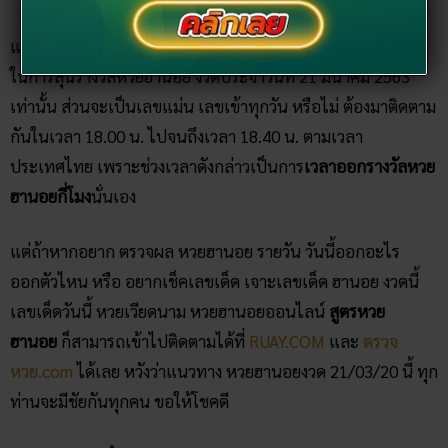
ฮานอยกี่โมง
นั่นเอง
แต่ถ้าหากอยาก ตรวจผล หวยฮานอย รายวัน วันนี้ออกอะไร
ออกตัวไหน หรือ อยากเช็คเลขเด็ด เจาะเลขเด็ด ฮานอย งวดนี้
เลขเด็ดวันนี้ หวยเวียดนาม หวยฮานอยออนไลน์
สูตรหวย
ฮานอย
ก็สามารถเข้าไปติดตามได้ที่
RUAY.COM
และ
ตรวจ
หวย.com
ได้เลย หวังว่าแนวทาง หวยฮานอยงวด 21/03/20 นี้ ทุก
ท่านจะมีชัยกันทุกคน ขอให้โชคดี
บทความแนะนำ
เผยวิธีดูเลขยี่กีให้เป็น ไม่จำเป็นต้องพึ่งสูตร สามารถถอน
ได้รัว ๆ
หวยออกวันพระ กับสถิตหวยวันพระออกเลขเบิ้ล
เลขดับ ที่มาและความหมาย เลขเด็ดที่ไม่ออกรางวัล
สลากกินแบ่งรัฐบาล