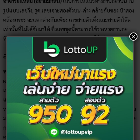
หวยฮานอย หรือ หวยเวียดนาม
เป็นหวยที่อิงการออกรางวัลจาก
ผลการออกรางวัลจากฉลากในประเทศเวียดนาม คนไทยได้นำ
เอาผลหวยนี้มาเล่นทายผลตัวเลข กลายมาเป็นรูปแบบการแทง
×
แบ่งเป็น 3 ตัวบน โต๊ด 2 ตัวบน ล่าง และ วิ่งบนล่าง จุดเด่นของ
หวยฮานอยคือสามารถเล่นได้บ่อย แทงได้ทุกวัน จึงเป็นที่นิยมกัน
มากในปัจุบัน เพราะจะเป็นโอกาสให้ผู้ที่ชื่นชอบการเสี่ยงดวงด้วย
การทายผลตัวเลขได้ลุ้นรับเงินรางวัลทุกวัน ซึ่งรูปแบบการแทงก็
คล้ายๆ กับการแทง
หวยรัฐบาลไทย
แนวทางหวยฮานอยวันนี้ข้างต้น เป็นเพียงส่วนหนึ่งของเลขเด็ด
ในการลุ้นรางวัลหวยฮานอย งวดประจำวันที่ 21 มีนาคม 2563
เท่านั้น ส่วนจะเป็นเลขแม่น เลขเข้าทุกวัน หรือไม่ ต้องมาติดตาม
กันในเวลา 18.00 น. ไปจนถึงเวลา 18.40 น. ตามเวลา
ประเทศไทย เพราะช่วงเวลาดังกล่าวเป็นการ
เวลาออกรางวัลหวย