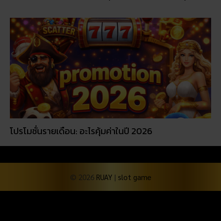
โปรโมชั่นรายเดือน: อะไรคุ้มค่าในปี 2026
© 2026
RUAY
|
slot game