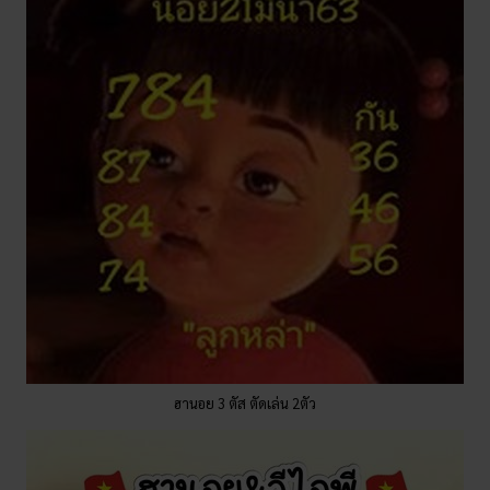
ฮานอย 3 ตัส ตัดเล่น 2ตัว