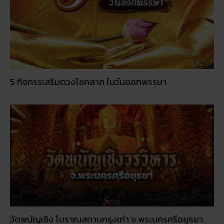
วัดพนัญเชิง โบราณสถานกรุงเก่า จ.พระนครศรีอยุธยา