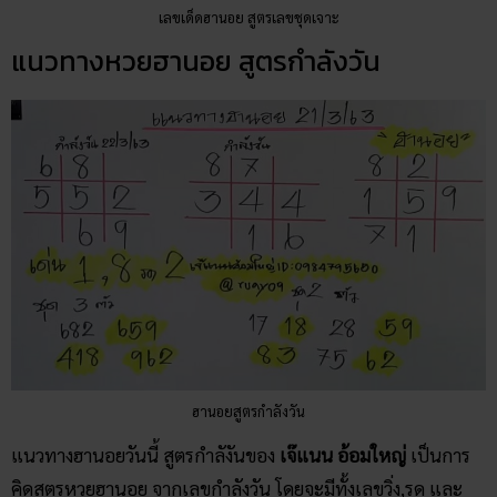
เลขเด็ดฮานอย สูตรเลขชุดเจาะ
แนวทางหวยฮานอย สูตรกำลังวัน
ฮานอยสูตรกำลังวัน
แนวทางฮานอยวันนี้ สูตรกำลังันของ
เจ๊แนน อ้อมใหญ่
เป็นการ
คิดสูตรหวยฮานอย จากเลขกำลังวัน โดยจะมีทั้งเลขวิ่ง,รูด และ