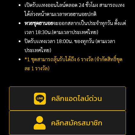
เปิดรับเเทงออนไลน์ตลอด 24 ชั่วโมง สามารถเเทง
ได้ล่วงหน้าตามเวลาหวยฮานอยปกติ
หวยชุดฮานอย
จะออกสลากเป็นประจำทุกวัน ตั้งเเต่
เวลา 18:30น.(ตามเวลาประเทศไทย)
ปิดรับเเทงเวลา 18:00น. ของทุกวัน (ตามเวลา
ประเทศไทย)
*1 ชุดสามารถลุ้นรับได้ถึง 6 รางวัล (จำกัดสิทธิ์ชุด
ละ 1 รางวัล)
คลิกแอดไลน์ด่วน
คลิกสมัครสมาชิก