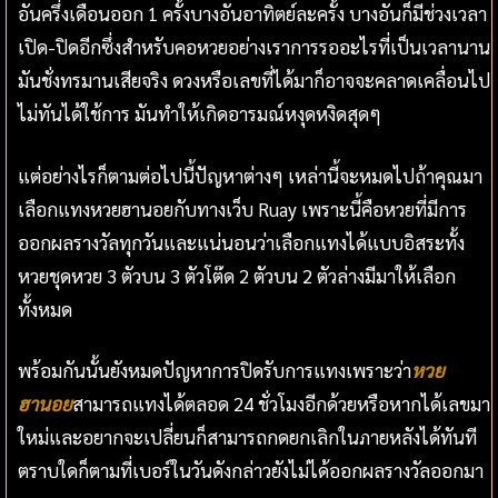
อันครึ่งเดือนออก 1 ครั้งบางอันอาทิตย์ละครั้ง บางอันก็มีช่วงเวลา
เปิด-ปิดอีกซึ่งสำหรับคอหวยอย่างเราการรออะไรที่เป็นเวลานาน
มันชั่งทรมานเสียจริง ดวงหรือเลขที่ได้มาก็อาจจะคลาดเคลื่อนไป
ไม่ทันได้ใช้การ มันทำให้เกิดอารมณ์หงุดหงิดสุดๆ
แต่อย่างไรก็ตามต่อไปนี้ปัญหาต่างๆ เหล่านี้จะหมดไปถ้าคุณมา
เลือกแทงหวยฮานอยกับทางเว็บ Ruay เพราะนี้คือหวยที่มีการ
ออกผลรางวัลทุกวันและแน่นอนว่าเลือกแทงได้แบบอิสระทั้ง
หวยชุดหวย 3 ตัวบน 3 ตัวโต๊ด 2 ตัวบน 2 ตัวล่างมีมาให้เลือก
ทั้งหมด
พร้อมกันนั้นยังหมดปัญหาการปิดรับการแทงเพราะว่า
หวย
ฮานอย
สามารถแทงได้ตลอด 24 ชั่วโมงอีกด้วยหรือหากได้เลขมา
ใหม่และอยากจะเปลี่ยนก็สามารถกดยกเลิกในภายหลังได้ทันที
ตราบใดก็ตามที่เบอร์ในวันดังกล่าวยังไม่ได้ออกผลรางวัลออกมา