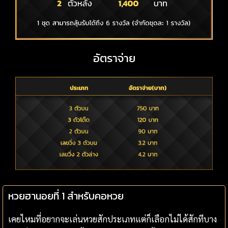
อัตราจ่าย
หวยฮานอยที่ 1 สำหรับคอหวย
เคยไหมที่อยากจะเล่นหวยสักประเภทแต่ก็เลือกไม่ได้สักทีบาง