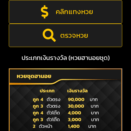
คลิกแทงหวย
ตรวจหวย
ประเภทเงินรางวัล (หวยฮานอยชุด)