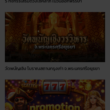
5 กิจกรรเสริมดวงโชคลาภ ในวันออกพรรษา
วัดพนัญเชิง โบราณสถานกรุงเก่า จ.พระนครศรีอยุธยา