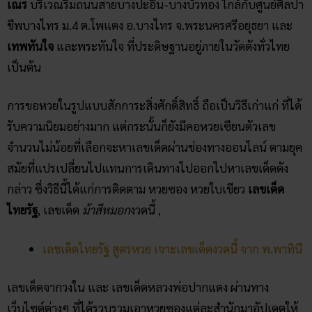
เณร
บริเวณริมถนนสายบางปะอิน-บางบัวทอง ใกล้กับศูนย์ศิลปา
ชีพบางไทร ม.4 ต.โพแตง อ.บางไทร จ.พระนครศรีอยุธยา และ
เทพทันใจ
และพระทันใจ ที่ประดิษฐานอยู่ภายในวัดดังทั่วไทย
เป็นต้น
การขอหวยในรูปแบบสักการะสิ่งศักดิ์สิทธิ์ ถือเป็นวิธีเก่าแก่ ที่ได้
รับความนิยมอย่างมาก แต่กระนั้นก็ยังมีคอหวยเซียนตัวเลข
จำนวนไม่น้อยที่เลือกจะหาเลขเด็ดผ่านช่องทางออนไลน์ ตามยุค
สมัยที่แปรเปลี่ยนไปแทนการเดินทางไปออกไปหาเลขเด็ดดัง
กล่าว ซึ่งวิธีนี้ได้แก่การติดตาม หวยซอง หวยใบเขียว
เลขเด็ด
ไทยรัฐ
, เลขเด็ด
ม้าสีหมอก
งวดนี้ ,
เลขเด็ดไทยรัฐ สูตรหวย เจาะเลขเด็ดงวดนี้ จาก พ.พาทินี
เลขเด็ดจากวงใน และ เลขเด็ดหลวงพ่อปากแดง ผ่านทาง
เว็บไซต์ต่างๆ ที่ได้รวบรวมเอาหวยซองแต่ละสำนักมาอัปเดตให้