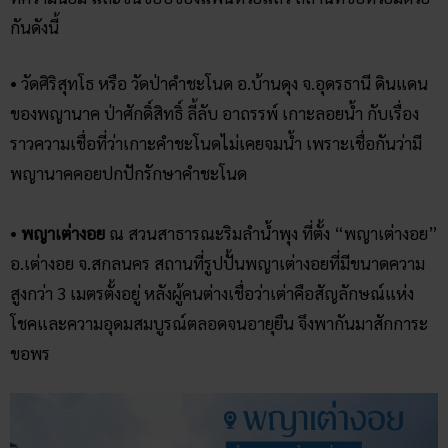
กันดังนี้
• วัดศิริสุทโธ หรือ วัดป่าคำชะโนด อ.บ้านดุง จ.อุดรธานี ดินแดน
ของพญานาค ป่าศักดิ์สิทธิ์ ลี้ลับ อาถรรพ์ เกาะลอยน้ำ กับเรื่อง
ราวความเชื่อที่ว่าเกาะคำชะโนดไม่เคยจมน้ำ เพราะเชื่อกันว่ามี
พญานาคคอยปกปักรักษาคำชะโนด
•
พญาเต่างอย
ณ สวนสาธารณะริมลำน้ำพุง ที่ตั้ง “พญาเต่างอย”
อ.เต่างอย จ.สกลนคร สถานที่รูปปั้นพญาเต่างอยที่มีขนาดความ
สูงกว่า 3 เมตรตั้งอยู่ หลังผู้คนต่างเชื่อว่าเต่าคือสัญลักษณ์แห่ง
โชคและความอุดมสมบูรณ์ตลอดจนอายุยืน จึงพากันมาสักการะ
ขอพร