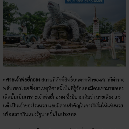
•
ศาลเจ้าพ่อยี่กอฮง
สถานที่ศักดิ์สิทธิ์บนดาดฟ้าของสถานีตำรวจ
พลับพลาไชย ซึ่งสาเหตุที่ศาลนี้เป็นที่รู้จักและมีคนเขามาขอเลข
เด็ดนั้นเป็นเพราะเจ้าพ่อยี่กองฮง ซึ่งมีนามเดิมว่า นายเตี่ยง แซ่
แต้่ เป็นเจ้าของโรงหวย และมีส่วนสำคัญในการริเริ่มให้เล่นหวย
หรือสลากกินแบ่งรัฐบาลขึ้นในประเทศ