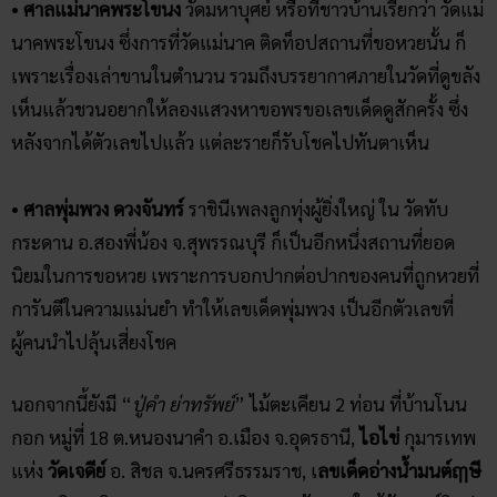
•
ศาลแม่นาคพระโขนง
วัดมหาบุศย์ หรือที่ชาวบ้านเรียกว่า วัดแม่
นาคพระโขนง ซึ่งการที่วัดแม่นาค ติดท็อปสถานที่ขอหวยนั้น ก็
เพราะเรื่องเล่าขานในตำนวน รวมถึงบรรยากาศภายในวัดที่ดูขลัง
เห็นแล้วชวนอยากให้ลองแสวงหาขอพรขอเลขเด็ดดูสักครั้ง ซึ่ง
หลังจากได้ตัวเลขไปแล้ว แต่ละรายก็รับโชคไปทันตาเห็น
•
ศาลพุ่มพวง ดวงจันทร์
ราชินีเพลงลูกทุ่งผู้ยิ่งใหญ่ ใน วัดทับ
กระดาน อ.สองพี่น้อง จ.สุพรรณบุรี ก็เป็นอีกหนึ่งสถานที่ยอด
นิยมในการขอหวย เพราะการบอกปากต่อปากของคนที่ถูกหวยที่
การันตีในความแม่นยำ ทำให้เลขเด็ดพุ่มพวง เป็นอีกตัวเลขที่
ผู้คนนำไปลุ้นเสี่ยงโชค
นอกจากนี้ยังมี “
ปู่คำ ย่าทรัพย์
” ไม้ตะเคียน 2 ท่อน ที่บ้านโนน
กอก หมู่ที่ 18 ต.หนองนาคำ อ.เมือง จ.อุดรธานี,
ไอไข่
กุมารเทพ
แห่ง
วัดเจดีย์
อ. สิชล จ.นครศรีธรรมราช, เ
ลขเด็ดอ่างน้ำมนต์ฤๅษี