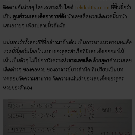
ติดตามกันง่ายๆ โดยเฉพาะเว็บไซต์
Lekdedthai.com
ที่ขึ้นชื่อว่า
เป็น
ศูนย์รวมเลขเด็ดอาจารย์ดัง
นำเลขเด็ดหวยเด็ดงวดนี้มานำ
เสนอง่ายๆ เพียงปลายนิ้วสัมผัส
แน่นอนว่าทั้งสองวิธีที่กล่าวมาข้างต้น เป็นการหาแนวทาง
เลขเด็ด
งวดนี้ที่สุดในโลก
ในแบบของสูตรสำเร็จที่มีเลขเด็ดออกมาให้
เห็นเป็นตัวๆ ไม่ใช่การวิเคราะห์
เจาะเลขเด็ด
ด้วยสูตรคำนวนเลข
เด็ดต่างๆ ของคอหวย ของอาจารย์บางสำนัก ที่เปรียบเป็นบท
ทดสอบวัดความสามารถ วัดความแม่นยำของเลขเด็ดของสูตร
หวยของตัวเอง