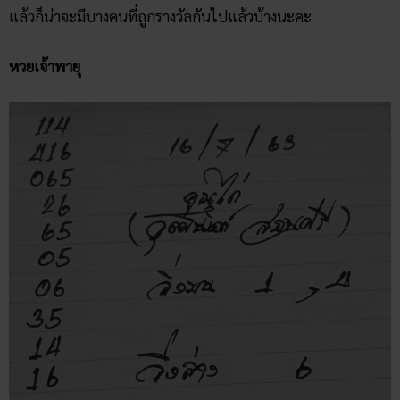
แล้วก็น่าจะมีบางคนที่ถูกรางวัลกันไปแล้วบ้างนะคะ
หวยเจ้าพายุ