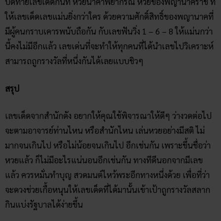
ปิดท้ายเลขเด็ดกันที่ หวยนาคาพยากรณ์ หวยของพญานาคราช ที่
ให้เลขเด็ดเลขแม่นยิ่งกว่าใคร ด้วยความศักดิ์สิทธิ์ของพญานาคที่
มีผู้คนกราบเคารพนับถือกัน กับเลขฟันวิ่ง 1 – 6 – 8 ให้แม่นกว่า
นี้คงไม่มีอีกแล้ว เลขเด่นที่จะทำให้ทุกคนที่ได้นำเลขไปวิเคราะห์
สามารถถูกรางวัลที่หนึ่งกันได้เลยแบบชิวๆ
สรุป
เลขเด็ดจากสำนักดัง อยากให้คุณใช้พิจารณาให้ดีๆ ว่างวดต่อไป
จะตามอาจารย์ท่านไหน หรือสำนักไหน เล่นหวยอย่างมีสติ ไม่
มากจนเกินไป หรือไม่น้อยจนเกินไป อีกเช่นกัน เพราะขึ้นชื่อว่า
หวยแล้ว ก็ไม่มีอะไรแน่นอนอีกเช่นกัน ทางทีดีนอกจากมีเลข
แล้ว ควรหมั่นทำบุญ สวดมนต์ไหว้พระอีกทางหนึ่งด้วย เพื่อที่ว่า
จะดวงช่วยเกื้อหนุนให้เลขเด็ดที่ได้มานั้นเข้าเป้าถูกรางวัลสลาก
กินแบ่งรัฐบาลได้ง่ายขึ้น