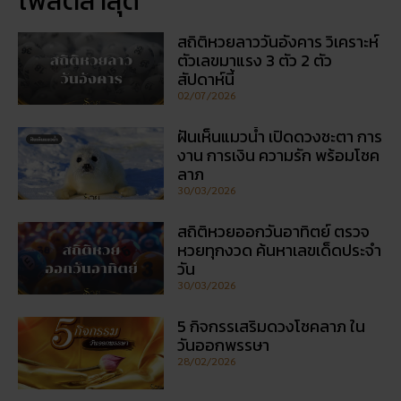
โพสต์ล่าสุด
สถิติหวยลาววันอังคาร วิเคราะห์
ตัวเลขมาแรง 3 ตัว 2 ตัว
สัปดาห์นี้
02/07/2026
ฝันเห็นแมวน้ำ เปิดดวงชะตา การ
งาน การเงิน ความรัก พร้อมโชค
ลาภ
30/03/2026
สถิติหวยออกวันอาทิตย์ ตรวจ
หวยทุกงวด ค้นหาเลขเด็ดประจำ
วัน
30/03/2026
5 กิจกรรเสริมดวงโชคลาภ ใน
วันออกพรรษา
28/02/2026