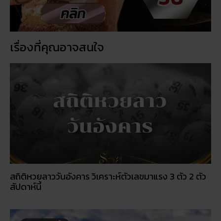
เรื่องที่คุณอาจสนใจ
สถิติหวยลาววันอังคาร วิเคราะห์ตัวเลขมาแรง 3 ตัว 2 ตัว
สัปดาห์นี้