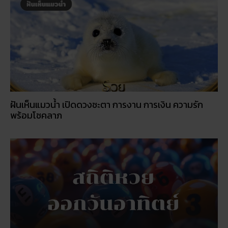
ฝันเห็นแมวน้ำ เปิดดวงชะตา การงาน การเงิน ความรัก
พร้อมโชคลาภ