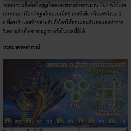
หมอก หวยชื่อดังที่อยู่คู่กับคอหวยมาอย่างยาวนาน กับการให้เลข
เด่นบนมา เรียกว่าถูกกันแบบเป๊ะๆ เลยทีเดียว กับเลขวิ่งบน 2 –
8 ที่ตรงกับเลขท้ายสามตัว ถ้าใครได้ลองผสมตัวเลขและทำการ
วิเคราะห์แล้ว อาจจะถูกรางวัลในงวดนี้ก็ได้
หวยนาคาพยากรณ์