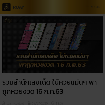
RUAY
MENU
รวมสำนักเลขเด็ด ใบ้หวยแม่นๆ พา
ถูกหวยงวด 16 ก.ค.63
team-content
17/07/2020
12:05