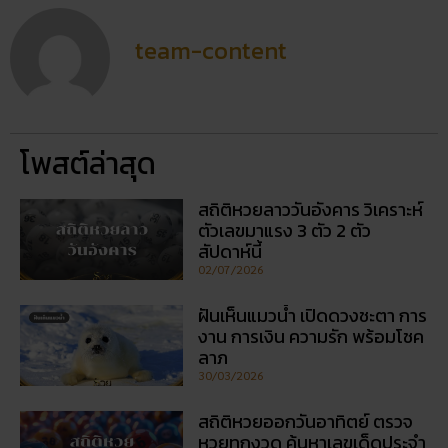
team-content
โพสต์ล่าสุด
สถิติหวยลาววันอังคาร วิเคราะห์
ตัวเลขมาแรง 3 ตัว 2 ตัว
สัปดาห์นี้
02/07/2026
ฝันเห็นแมวน้ำ เปิดดวงชะตา การ
งาน การเงิน ความรัก พร้อมโชค
ลาภ
30/03/2026
สถิติหวยออกวันอาทิตย์ ตรวจ
หวยทุกงวด ค้นหาเลขเด็ดประจำ