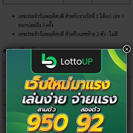
เลขประจำวันพฤหัสบดี สำหรับรางวัลที่ 1 ได้แก่ เลข 7
ออกบ่อยถึง 3 ครั้ง
เลขประจำวันพฤหัสบดี สำหรับเลขท้าย 2 ตัว : ไม่มี
×
สถิติหวยวันศุกร์
เลขประจำวันศุกร์
วันที่
รางวัลที่ 1
เลขท้าย 2 ตัว
16 สิงหาคม 2562
7754
7
6
89
16 สิงหาคม 2556
32132
7
20
เลขประจำวันศุกร์ สำหรับรางวัลที่ 1 ได้แก่ เลข 7 ออก