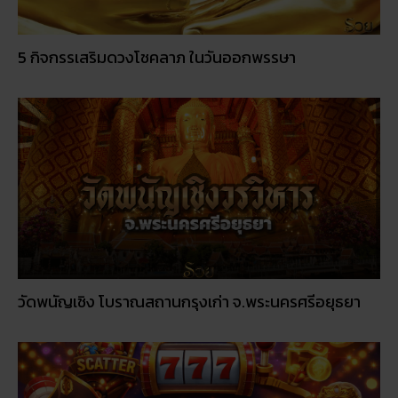
5 กิจกรรเสริมดวงโชคลาภ ในวันออกพรรษา
วัดพนัญเชิง โบราณสถานกรุงเก่า จ.พระนครศรีอยุธยา