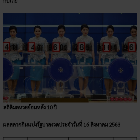
กันเลย
สถิติผลหวยย้อนหลัง 10 ปี
ผลสลากกินแบ่งรัฐบาลงวดประจำวันที่ 16 สิงหาคม 2563