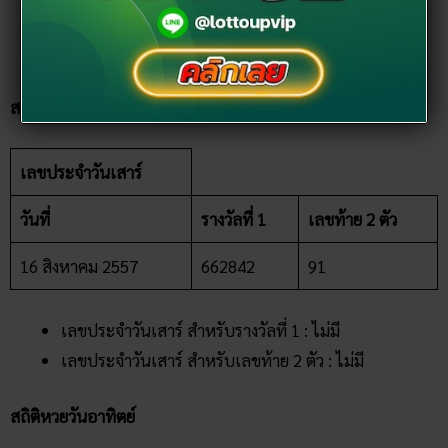
บ่อยถึง 2 ครั้ง
เลขประจำวันศุกร์ สำหรับเลขท้าย 2 ตัว : ไม่มี
สถิติหวยวันเสาร์
เลขประจำวันเสาร์
วันที่
รางวัลที่ 1
เลขท้าย 2 ตัว
16 สิงหาคม 2557
662842
91
เลขประจำวันเสาร์ สำหรับรางวัลที่ 1 : ไม่มี
เลขประจำวันเสาร์ สำหรับเลขท้าย 2 ตัว : ไม่มี
สถิติหวยวันอาทิตย์