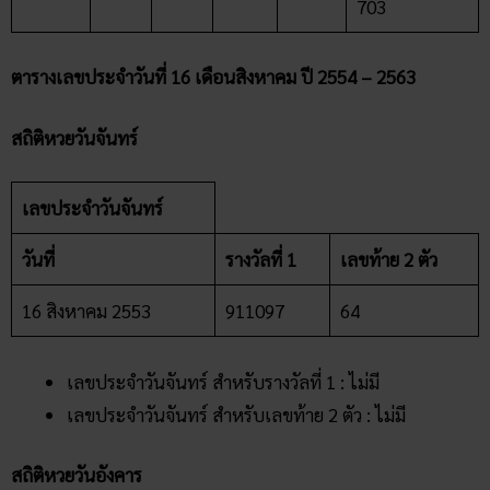
703
ตารางเลขประจำวันที่ 16 เดือนสิงหาคม ปี
2554 – 2563
สถิติหวยวันจันทร์
เลขประจำวันจันทร์
วันที่
รางวัลที่ 1
เลขท้าย 2 ตัว
16 สิงหาคม 2553
911097
64
เลขประจำวันจันทร์ สำหรับรางวัลที่ 1 : ไม่มี
เลขประจำวันจันทร์ สำหรับเลขท้าย 2 ตัว : ไม่มี
สถิติหวยวันอังคาร