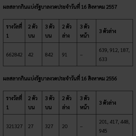
ผลสลากกินแบ่งรัฐบาลงวดประจำวันที่ 1
6 สิงหาคม 2557
รางวัลที่
2 ตัว
3 ตัว
2 ตัว
3 ตัว
3 ตัวล่าง
1
บน
บน
ล่าง
หน้า
639, 912, 187,
662842
42
842
91
–
633
ผลสลากกินแบ่งรัฐบาลงวดประจำวันที่ 1
6 สิงหาคม 2556
รางวัลที่
2 ตัว
3 ตัว
2 ตัว
3 ตัว
3 ตัวล่าง
1
บน
บน
ล่าง
หน้า
201, 417, 448,
321327
27
327
20
–
945