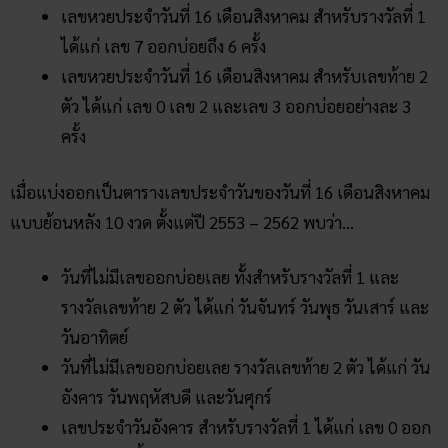
เลขหวยประจำวันที่ 16 เดือนสิงหาคม สำหรับรางวัลที่ 1
ได้แก่ เลข 7 ออกบ่อยถึง 6 ครั้ง
เลขหวยประจำวันที่ 16 เดือนสิงหาคม สำหรับเลขท้าย 2
ตัว ได้แก่ เลข 0 เลข 2 และเลข 3 ออกบ่อยอย่างละ 3
ครั้ง
เมื่อแบ่งออกเป็นตารางเลขประจำวันของวันที่ 16 เดือนสิงหาคม
แบบย้อนหลัง 10 งวด ตั้งแต่ปี 2553 – 2562 พบว่า…
วันที่ไม่มีเลขออกบ่อยเลย ทั้งสำหรับรางวัลที่ 1 และ
รางวัลเลขท้าย 2 ตัว ได้แก่ วันจันทร์ วันพุธ วันเสาร์ และ
วันอาทิตย์
วันที่ไม่มีเลขออกบ่อยเลย รางวัลเลขท้าย 2 ตัว ได้แก่ วัน
อังคาร วันพฤหัสบดี และวันศุกร์
เลขประจำวันอังคาร สำหรับรางวัลที่ 1 ได้แก่ เลข 0 ออก