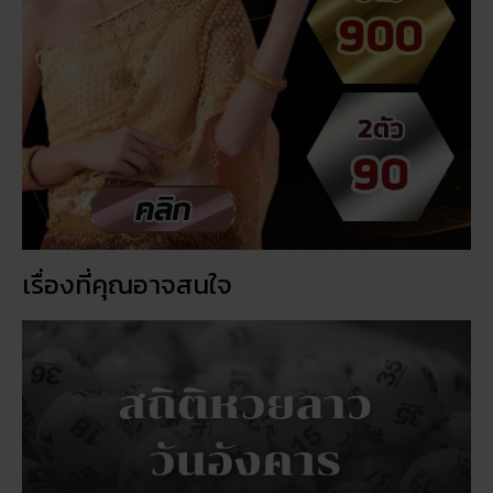
เรื่องที่คุณอาจสนใจ