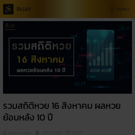
RUAY
MENU
รวมสถิติหวย 16 สิงหาคม ผลหวย
ย้อนหลัง 10 ปี
team-content
15/08/2020
10:07