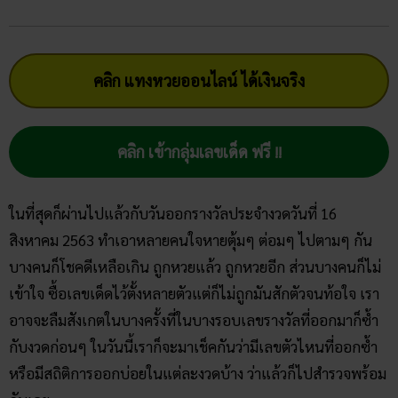
คลิก แทงหวยออนไลน์ ได้เงินจริง
คลิก เข้ากลุ่มเลขเด็ด ฟรี !!
ในที่สุดก็ผ่านไปแล้วกับวันออกรางวัลประจำงวดวันที่ 16
สิงหาคม 2563 ทำเอาหลายคนใจหายตุ้มๆ ต่อมๆ ไปตามๆ กัน
บางคนก็โชคดีเหลือเกิน ถูกหวยแล้ว ถูกหวยอีก ส่วนบางคนก็ไม่
เข้าใจ ซื้อเลขเด็ดไว้ตั้งหลายตัวแต่ก็ไม่ถูกมันสักตัวจนท้อใจ เรา
อาจจะลืมสังเกตในบางครั้งที่ในบางรอบเลขรางวัลที่ออกมาก็ซ้ำ
กับงวดก่อนๆ ในวันนี้เราก็จะมาเช็คกันว่ามีเลขตัวไหนที่ออกซ้ำ
หรือมีสถิติการออกบ่อยในแต่ละงวดบ้าง ว่าแล้วก็ไปสำรวจพร้อม